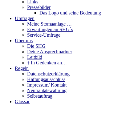
Links
Pressebilder
Das Logo und seine Bedeutung
Umfragen
Meine Stomaanlage …
Erwartungen an SHG´s
Service-Umfrage
Über uns
Die SHG
Deine Ansprechpartner
Leitbild
† In Gedenken an…
Regeln
Datenschutzerklärung
Haftungsausschluss
Impressum/ Kontakt
Neutralitätswahrung
Selbstauftrag
Glossar