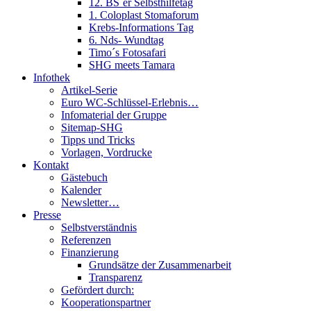
12. BS´er Selbsthilfetag
1. Coloplast Stomaforum
Krebs-Informations Tag
6. Nds- Wundtag
Timo´s Fotosafari
SHG meets Tamara
Infothek
Artikel-Serie
Euro WC-Schlüssel-Erlebnis…
Infomaterial der Gruppe
Sitemap-SHG
Tipps und Tricks
Vorlagen, Vordrucke
Kontakt
Gästebuch
Kalender
Newsletter…
Presse
Selbstverständnis
Referenzen
Finanzierung
Grundsätze der Zusammenarbeit
Transparenz
Gefördert durch:
Kooperationspartner