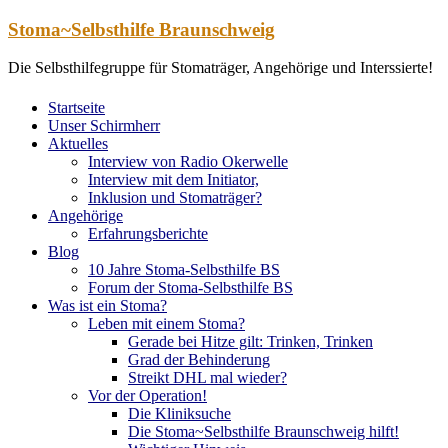
Zum
Stoma~Selbsthilfe Braunschweig
Inhalt
springen
Die Selbsthilfegruppe für Stomaträger, Angehörige und Interssierte!
Startseite
Unser Schirmherr
Aktuelles
Interview von Radio Okerwelle
Interview mit dem Initiator,
Inklusion und Stomaträger?
Angehörige
Erfahrungsberichte
Blog
10 Jahre Stoma-Selbsthilfe BS
Forum der Stoma-Selbsthilfe BS
Was ist ein Stoma?
Leben mit einem Stoma?
Gerade bei Hitze gilt: Trinken, Trinken
Grad der Behinderung
Streikt DHL mal wieder?
Vor der Operation!
Die Kliniksuche
Die Stoma~Selbsthilfe Braunschweig hilft!