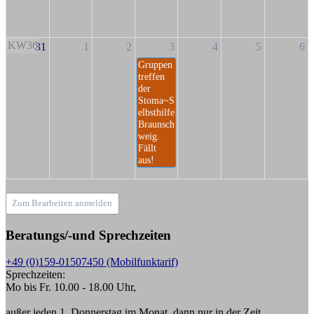
KW36
31
1
2
3
4
5
6
Gruppen
treffen
der
Stoma~S
elbsthilfe
Braunsch
weig.
Fällt
aus!
Zum Bearbeiten anmelden
Beratungs/-und Sprechzeiten
+49 (0)159-01507450 (Mobilfunktarif)
Sprechzeiten:
Mo bis Fr. 10.00 - 18.00 Uhr,
außer jeden 1. Donnerstag im Monat, dann nur in der Zeit