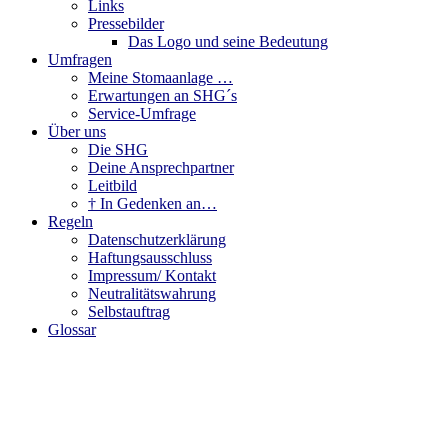
Links
Pressebilder
Das Logo und seine Bedeutung
Umfragen
Meine Stomaanlage …
Erwartungen an SHG´s
Service-Umfrage
Über uns
Die SHG
Deine Ansprechpartner
Leitbild
† In Gedenken an…
Regeln
Datenschutzerklärung
Haftungsausschluss
Impressum/ Kontakt
Neutralitätswahrung
Selbstauftrag
Glossar