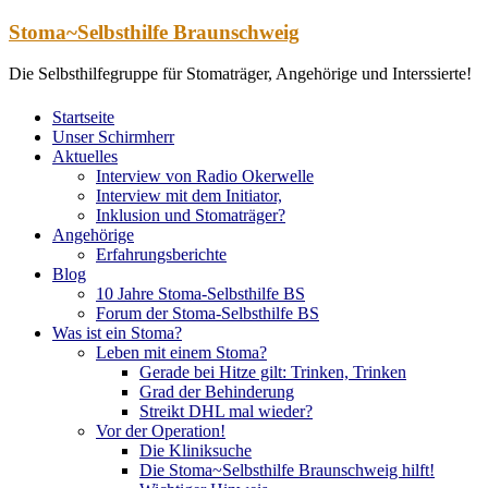
Zum
Stoma~Selbsthilfe Braunschweig
Inhalt
springen
Die Selbsthilfegruppe für Stomaträger, Angehörige und Interssierte!
Startseite
Unser Schirmherr
Aktuelles
Interview von Radio Okerwelle
Interview mit dem Initiator,
Inklusion und Stomaträger?
Angehörige
Erfahrungsberichte
Blog
10 Jahre Stoma-Selbsthilfe BS
Forum der Stoma-Selbsthilfe BS
Was ist ein Stoma?
Leben mit einem Stoma?
Gerade bei Hitze gilt: Trinken, Trinken
Grad der Behinderung
Streikt DHL mal wieder?
Vor der Operation!
Die Kliniksuche
Die Stoma~Selbsthilfe Braunschweig hilft!