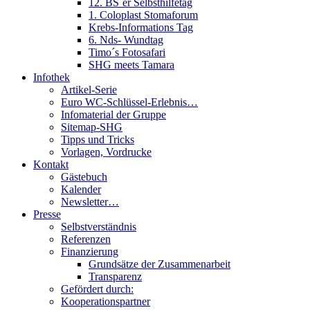
12. BS´er Selbsthilfetag
1. Coloplast Stomaforum
Krebs-Informations Tag
6. Nds- Wundtag
Timo´s Fotosafari
SHG meets Tamara
Infothek
Artikel-Serie
Euro WC-Schlüssel-Erlebnis…
Infomaterial der Gruppe
Sitemap-SHG
Tipps und Tricks
Vorlagen, Vordrucke
Kontakt
Gästebuch
Kalender
Newsletter…
Presse
Selbstverständnis
Referenzen
Finanzierung
Grundsätze der Zusammenarbeit
Transparenz
Gefördert durch:
Kooperationspartner