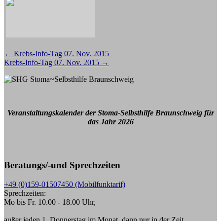
Beitragsnavigation
←
Krebs-Info-Tag 07. Nov. 2015
Krebs-Info-Tag 07. Nov. 2015
→
Veranstaltungskalender der Stoma-Selbsthilfe Braunschweig für
das Jahr 2026
Beratungs/-und Sprechzeiten
+49 (0)159-01507450 (Mobilfunktarif)
Sprechzeiten:
Mo bis Fr. 10.00 - 18.00 Uhr,
außer jeden 1. Donnerstag im Monat, dann nur in der Zeit