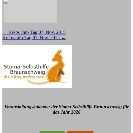
Beitragsnavigation
←
Krebs-Info-Tag 07. Nov. 2015
Krebs-Info-Tag 07. Nov. 2015
→
Veranstaltungskalender der Stoma-Selbsthilfe Braunschweig für
das Jahr 2026