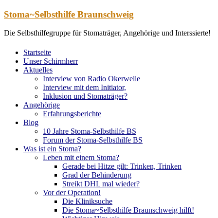
Zum
Stoma~Selbsthilfe Braunschweig
Inhalt
springen
Die Selbsthilfegruppe für Stomaträger, Angehörige und Interssierte!
Startseite
Unser Schirmherr
Aktuelles
Interview von Radio Okerwelle
Interview mit dem Initiator,
Inklusion und Stomaträger?
Angehörige
Erfahrungsberichte
Blog
10 Jahre Stoma-Selbsthilfe BS
Forum der Stoma-Selbsthilfe BS
Was ist ein Stoma?
Leben mit einem Stoma?
Gerade bei Hitze gilt: Trinken, Trinken
Grad der Behinderung
Streikt DHL mal wieder?
Vor der Operation!
Die Kliniksuche
Die Stoma~Selbsthilfe Braunschweig hilft!