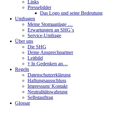
Links
Pressebilder
Das Logo und seine Bedeutung
Umfragen
Meine Stomaanlage …
Erwartungen an SHG´s
Service-Umfrage
Über uns
Die SHG
Deine Ansprechpartner
Leitbild
† In Gedenken an…
Regeln
Datenschutzerklärung
Haftungsausschluss
Impressum/ Kontakt
Neutralitätswahrung
Selbstauftrag
Glossar