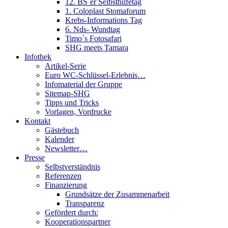
12. BS´er Selbsthilfetag
1. Coloplast Stomaforum
Krebs-Informations Tag
6. Nds- Wundtag
Timo´s Fotosafari
SHG meets Tamara
Infothek
Artikel-Serie
Euro WC-Schlüssel-Erlebnis…
Infomaterial der Gruppe
Sitemap-SHG
Tipps und Tricks
Vorlagen, Vordrucke
Kontakt
Gästebuch
Kalender
Newsletter…
Presse
Selbstverständnis
Referenzen
Finanzierung
Grundsätze der Zusammenarbeit
Transparenz
Gefördert durch:
Kooperationspartner