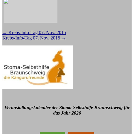
Beitragsnavigation
←
Krebs-Info-Tag 07. Nov. 2015
Krebs-Info-Tag 07. Nov. 2015
→
Veranstaltungskalender der Stoma-Selbsthilfe Braunschweig für
das Jahr 2026