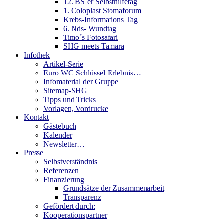
12. BS´er Selbsthilfetag
1. Coloplast Stomaforum
Krebs-Informations Tag
6. Nds- Wundtag
Timo´s Fotosafari
SHG meets Tamara
Infothek
Artikel-Serie
Euro WC-Schlüssel-Erlebnis…
Infomaterial der Gruppe
Sitemap-SHG
Tipps und Tricks
Vorlagen, Vordrucke
Kontakt
Gästebuch
Kalender
Newsletter…
Presse
Selbstverständnis
Referenzen
Finanzierung
Grundsätze der Zusammenarbeit
Transparenz
Gefördert durch:
Kooperationspartner