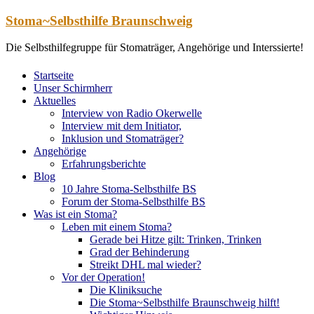
Zum
Stoma~Selbsthilfe Braunschweig
Inhalt
springen
Die Selbsthilfegruppe für Stomaträger, Angehörige und Interssierte!
Startseite
Unser Schirmherr
Aktuelles
Interview von Radio Okerwelle
Interview mit dem Initiator,
Inklusion und Stomaträger?
Angehörige
Erfahrungsberichte
Blog
10 Jahre Stoma-Selbsthilfe BS
Forum der Stoma-Selbsthilfe BS
Was ist ein Stoma?
Leben mit einem Stoma?
Gerade bei Hitze gilt: Trinken, Trinken
Grad der Behinderung
Streikt DHL mal wieder?
Vor der Operation!
Die Kliniksuche
Die Stoma~Selbsthilfe Braunschweig hilft!