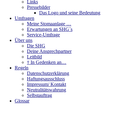
Links
Pressebilder
Das Logo und seine Bedeutung
Umfragen
Meine Stomaanlage …
Erwartungen an SHG´s
Service-Umfrage
Über uns
Die SHG
Deine Ansprechpartner
Leitbild
† In Gedenken an…
Regeln
Datenschutzerklärung
Haftungsausschluss
Impressum/ Kontakt
Neutralitätswahrung
Selbstauftrag
Glossar