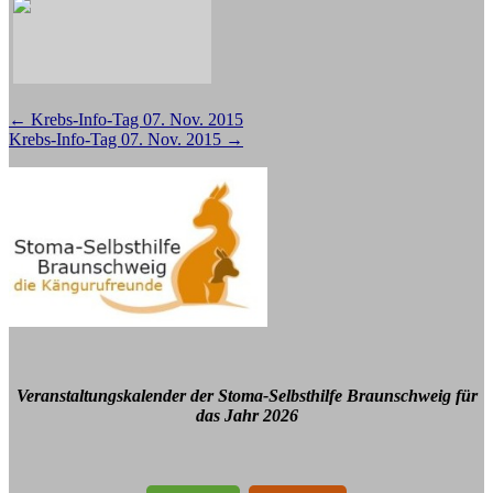
Beitragsnavigation
←
Krebs-Info-Tag 07. Nov. 2015
Krebs-Info-Tag 07. Nov. 2015
→
Veranstaltungskalender der Stoma-Selbsthilfe Braunschweig für
das Jahr 2026