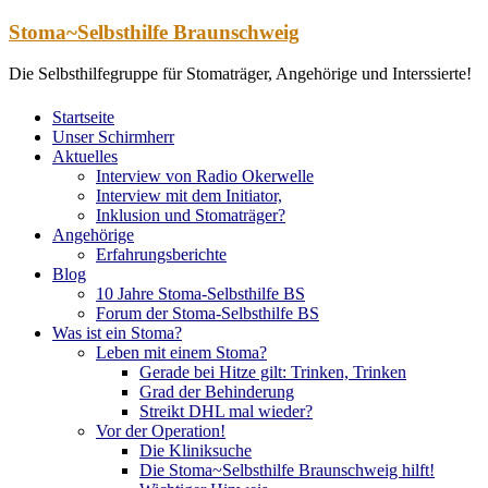
Zum
Stoma~Selbsthilfe Braunschweig
Inhalt
springen
Die Selbsthilfegruppe für Stomaträger, Angehörige und Interssierte!
Startseite
Unser Schirmherr
Aktuelles
Interview von Radio Okerwelle
Interview mit dem Initiator,
Inklusion und Stomaträger?
Angehörige
Erfahrungsberichte
Blog
10 Jahre Stoma-Selbsthilfe BS
Forum der Stoma-Selbsthilfe BS
Was ist ein Stoma?
Leben mit einem Stoma?
Gerade bei Hitze gilt: Trinken, Trinken
Grad der Behinderung
Streikt DHL mal wieder?
Vor der Operation!
Die Kliniksuche
Die Stoma~Selbsthilfe Braunschweig hilft!