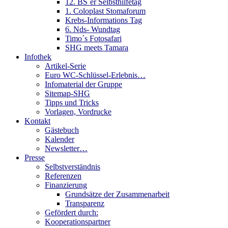
12. BS´er Selbsthilfetag
1. Coloplast Stomaforum
Krebs-Informations Tag
6. Nds- Wundtag
Timo´s Fotosafari
SHG meets Tamara
Infothek
Artikel-Serie
Euro WC-Schlüssel-Erlebnis…
Infomaterial der Gruppe
Sitemap-SHG
Tipps und Tricks
Vorlagen, Vordrucke
Kontakt
Gästebuch
Kalender
Newsletter…
Presse
Selbstverständnis
Referenzen
Finanzierung
Grundsätze der Zusammenarbeit
Transparenz
Gefördert durch:
Kooperationspartner