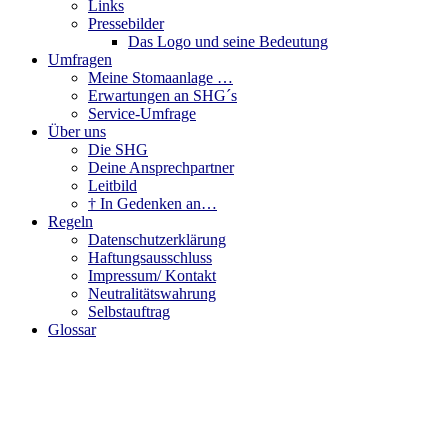
Links
Pressebilder
Das Logo und seine Bedeutung
Umfragen
Meine Stomaanlage …
Erwartungen an SHG´s
Service-Umfrage
Über uns
Die SHG
Deine Ansprechpartner
Leitbild
† In Gedenken an…
Regeln
Datenschutzerklärung
Haftungsausschluss
Impressum/ Kontakt
Neutralitätswahrung
Selbstauftrag
Glossar