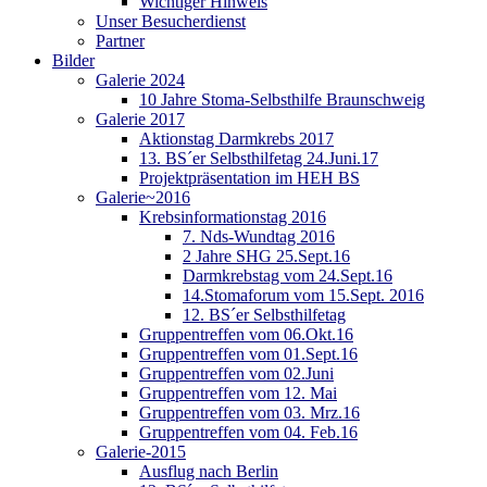
Wichtiger Hinweis
Unser Besucherdienst
Partner
Bilder
Galerie 2024
10 Jahre Stoma-Selbsthilfe Braunschweig
Galerie 2017
Aktionstag Darmkrebs 2017
13. BS´er Selbsthilfetag 24.Juni.17
Projektpräsentation im HEH BS
Galerie~2016
Krebsinformationstag 2016
7. Nds-Wundtag 2016
2 Jahre SHG 25.Sept.16
Darmkrebstag vom 24.Sept.16
14.Stomaforum vom 15.Sept. 2016
12. BS´er Selbsthilfetag
Gruppentreffen vom 06.Okt.16
Gruppentreffen vom 01.Sept.16
Gruppentreffen vom 02.Juni
Gruppentreffen vom 12. Mai
Gruppentreffen vom 03. Mrz.16
Gruppentreffen vom 04. Feb.16
Galerie-2015
Ausflug nach Berlin