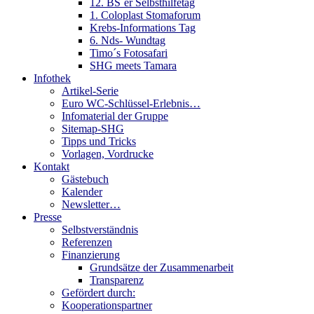
12. BS´er Selbsthilfetag
1. Coloplast Stomaforum
Krebs-Informations Tag
6. Nds- Wundtag
Timo´s Fotosafari
SHG meets Tamara
Infothek
Artikel-Serie
Euro WC-Schlüssel-Erlebnis…
Infomaterial der Gruppe
Sitemap-SHG
Tipps und Tricks
Vorlagen, Vordrucke
Kontakt
Gästebuch
Kalender
Newsletter…
Presse
Selbstverständnis
Referenzen
Finanzierung
Grundsätze der Zusammenarbeit
Transparenz
Gefördert durch:
Kooperationspartner