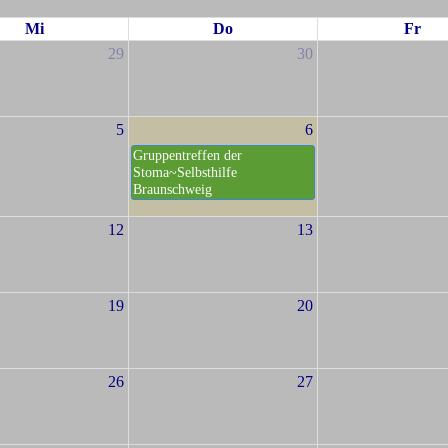
Mi
Do
Fr
29
30
5
6
Gruppentreffen der
Stoma~Selbsthilfe
Braunschweig
12
13
19
20
26
27