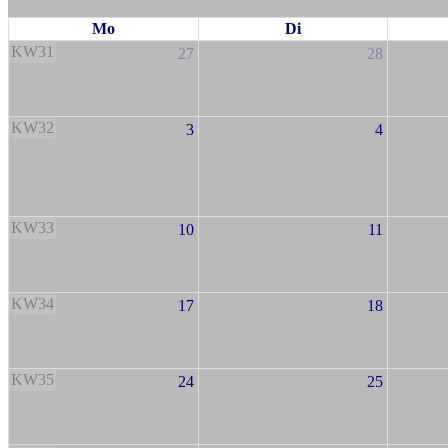
Mo
Di
KW31
27
28
KW32
3
4
KW33
10
11
KW34
17
18
KW35
24
25