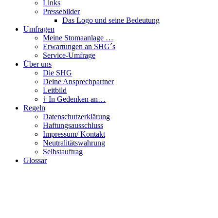
Links
Pressebilder
Das Logo und seine Bedeutung
Umfragen
Meine Stomaanlage …
Erwartungen an SHG´s
Service-Umfrage
Über uns
Die SHG
Deine Ansprechpartner
Leitbild
† In Gedenken an…
Regeln
Datenschutzerklärung
Haftungsausschluss
Impressum/ Kontakt
Neutralitätswahrung
Selbstauftrag
Glossar