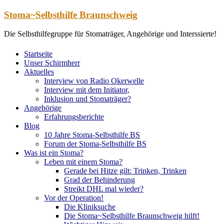
Zum
Stoma~Selbsthilfe Braunschweig
Inhalt
springen
Die Selbsthilfegruppe für Stomaträger, Angehörige und Interssierte!
Startseite
Unser Schirmherr
Aktuelles
Interview von Radio Okerwelle
Interview mit dem Initiator,
Inklusion und Stomaträger?
Angehörige
Erfahrungsberichte
Blog
10 Jahre Stoma-Selbsthilfe BS
Forum der Stoma-Selbsthilfe BS
Was ist ein Stoma?
Leben mit einem Stoma?
Gerade bei Hitze gilt: Trinken, Trinken
Grad der Behinderung
Streikt DHL mal wieder?
Vor der Operation!
Die Kliniksuche
Die Stoma~Selbsthilfe Braunschweig hilft!