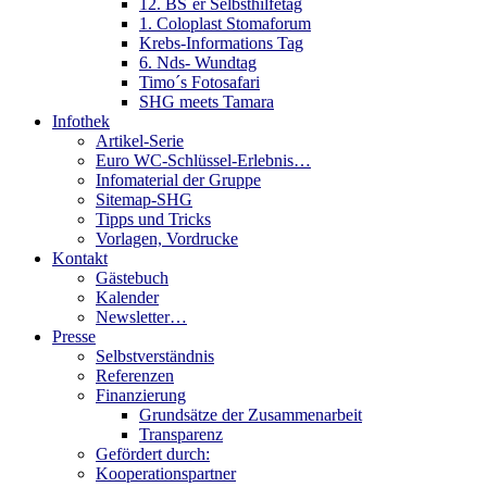
12. BS´er Selbsthilfetag
1. Coloplast Stomaforum
Krebs-Informations Tag
6. Nds- Wundtag
Timo´s Fotosafari
SHG meets Tamara
Infothek
Artikel-Serie
Euro WC-Schlüssel-Erlebnis…
Infomaterial der Gruppe
Sitemap-SHG
Tipps und Tricks
Vorlagen, Vordrucke
Kontakt
Gästebuch
Kalender
Newsletter…
Presse
Selbstverständnis
Referenzen
Finanzierung
Grundsätze der Zusammenarbeit
Transparenz
Gefördert durch:
Kooperationspartner