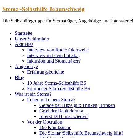
Zum
Stoma~Selbsthilfe Braunschweig
Inhalt
springen
Die Selbsthilfegruppe für Stomaträger, Angehörige und Interssierte!
Startseite
Unser Schirmherr
Aktuelles
Interview von Radio Okerwelle
Interview mit dem Initiator,
Inklusion und Stomaträger?
Angehörige
Erfahrungsberichte
Blog
10 Jahre Stoma-Selbsthilfe BS
Forum der Stoma-Selbsthilfe BS
Was ist ein Stoma?
Leben mit einem Stoma?
Gerade bei Hitze gilt: Trinken, Trinken
Grad der Behinderung
Streikt DHL mal wieder?
Vor der Operation!
Die Kliniksuche
Die Stoma~Selbsthilfe Braunschweig hilft!