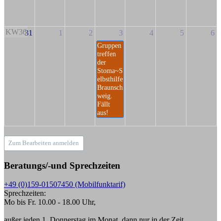
KW36
31
1
2
3
4
5
6
Gruppen
treffen
der
Stoma~S
elbsthilfe
Braunsch
weig.
Fällt
aus!
Zum Bearbeiten anmelden
Beratungs/-und Sprechzeiten
+49 (0)159-01507450 (Mobilfunktarif)
Sprechzeiten:
Mo bis Fr. 10.00 - 18.00 Uhr,
außer jeden 1. Donnerstag im Monat, dann nur in der Zeit