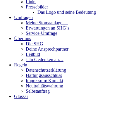
Links
Pressebilder
Das Logo und seine Bedeutung
Umfragen
Meine Stomaanlage …
Erwartungen an SHG´s
Service-Umfrage
Über uns
Die SHG
Deine Ansprechpartner
Leitbild
† In Gedenken an…
Regeln
Datenschutzerklärung
Haftungsausschluss
Impressum/ Kontakt
Neutralitätswahrung
Selbstauftrag
Glossar