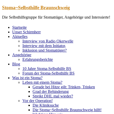
Zum
Stoma~Selbsthilfe Braunschweig
Inhalt
springen
Die Selbsthilfegruppe für Stomaträger, Angehörige und Interssierte!
Startseite
Unser Schirmherr
Aktuelles
Interview von Radio Okerwelle
Interview mit dem Initiator,
Inklusion und Stomaträger?
Angehörige
Erfahrungsberichte
Blog
10 Jahre Stoma-Selbsthilfe BS
Forum der Stoma-Selbsthilfe BS
Was ist ein Stoma?
Leben mit einem Stoma?
Gerade bei Hitze gilt: Trinken, Trinken
Grad der Behinderung
Streikt DHL mal wieder?
Vor der Operation!
Die Kliniksuche
Die Stoma~Selbsthilfe Braunschweig hilft!