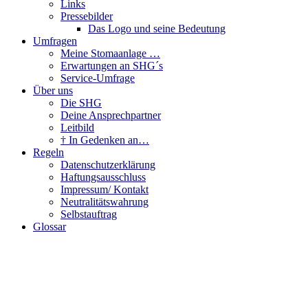
Links
Pressebilder
Das Logo und seine Bedeutung
Umfragen
Meine Stomaanlage …
Erwartungen an SHG´s
Service-Umfrage
Über uns
Die SHG
Deine Ansprechpartner
Leitbild
† In Gedenken an…
Regeln
Datenschutzerklärung
Haftungsausschluss
Impressum/ Kontakt
Neutralitätswahrung
Selbstauftrag
Glossar