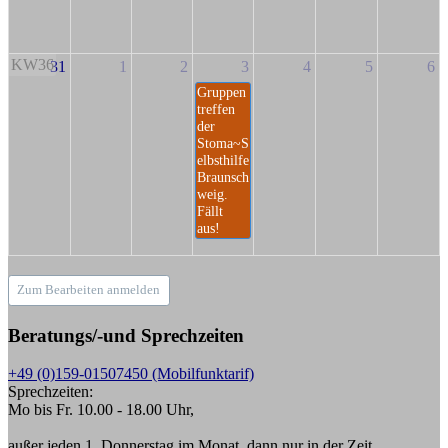
KW36
31
1
2
3
4
5
6
Gruppen
treffen
der
Stoma~S
elbsthilfe
Braunsch
weig.
Fällt
aus!
Zum Bearbeiten anmelden
Beratungs/-und Sprechzeiten
+49 (0)159-01507450 (Mobilfunktarif)
Sprechzeiten:
Mo bis Fr. 10.00 - 18.00 Uhr,
außer jeden 1. Donnerstag im Monat, dann nur in der Zeit