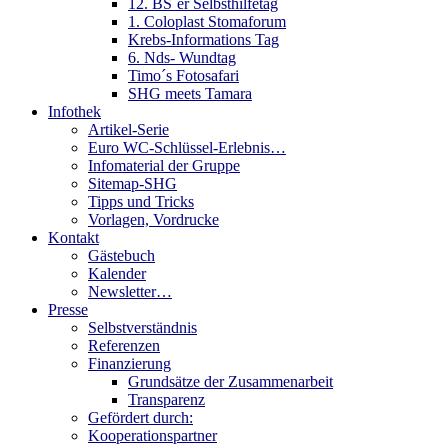
12. BS´er Selbsthilfetag
1. Coloplast Stomaforum
Krebs-Informations Tag
6. Nds- Wundtag
Timo´s Fotosafari
SHG meets Tamara
Infothek
Artikel-Serie
Euro WC-Schlüssel-Erlebnis…
Infomaterial der Gruppe
Sitemap-SHG
Tipps und Tricks
Vorlagen, Vordrucke
Kontakt
Gästebuch
Kalender
Newsletter…
Presse
Selbstverständnis
Referenzen
Finanzierung
Grundsätze der Zusammenarbeit
Transparenz
Gefördert durch:
Kooperationspartner