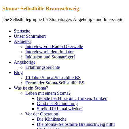
Zum
Stoma~Selbsthilfe Braunschweig
Inhalt
springen
Die Selbsthilfegruppe für Stomaträger, Angehörige und Interssierte!
Startseite
Unser Schirmherr
Aktuelles
Interview von Radio Okerwelle
Interview mit dem Initiator,
Inklusion und Stomaträger?
Angehörige
Erfahrungsberichte
Blog
10 Jahre Stoma-Selbsthilfe BS
Forum der Stoma-Selbsthilfe BS
Was ist ein Stoma?
Leben mit einem Stoma?
Gerade bei Hitze gilt: Trinken, Trinken
Grad der Behinderung
Streikt DHL mal wieder?
Vor der Operation!
Die Kliniksuche
Die Stoma~Selbsthilfe Braunschweig hilft!