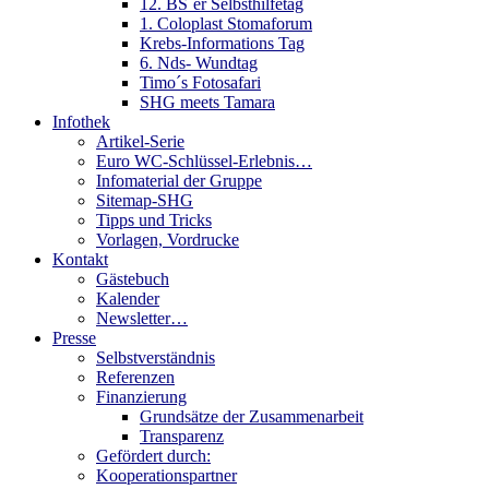
12. BS´er Selbsthilfetag
1. Coloplast Stomaforum
Krebs-Informations Tag
6. Nds- Wundtag
Timo´s Fotosafari
SHG meets Tamara
Infothek
Artikel-Serie
Euro WC-Schlüssel-Erlebnis…
Infomaterial der Gruppe
Sitemap-SHG
Tipps und Tricks
Vorlagen, Vordrucke
Kontakt
Gästebuch
Kalender
Newsletter…
Presse
Selbstverständnis
Referenzen
Finanzierung
Grundsätze der Zusammenarbeit
Transparenz
Gefördert durch:
Kooperationspartner