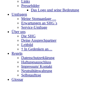
Links
Pressebilder
Das Logo und seine Bedeutung
Umfragen
Meine Stomaanlage …
Erwartungen an SHG´s
Service-Umfrage
Über uns
Die SHG
Deine Ansprechpartner
Leitbild
† In Gedenken an…
Regeln
Datenschutzerklärung
Haftungsausschluss
Impressum/ Kontakt
Neutralitätswahrung
Selbstauftrag
Glossar