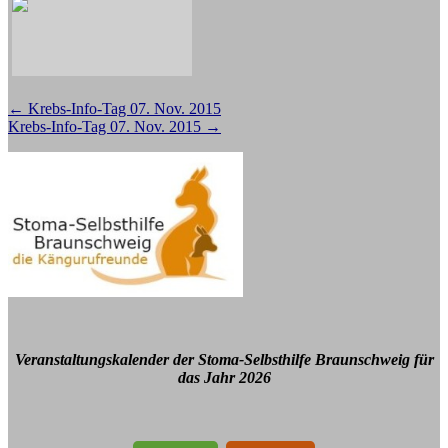
Beitragsnavigation
←
Krebs-Info-Tag 07. Nov. 2015
Krebs-Info-Tag 07. Nov. 2015
→
Veranstaltungskalender der Stoma-Selbsthilfe Braunschweig für
das Jahr 2026