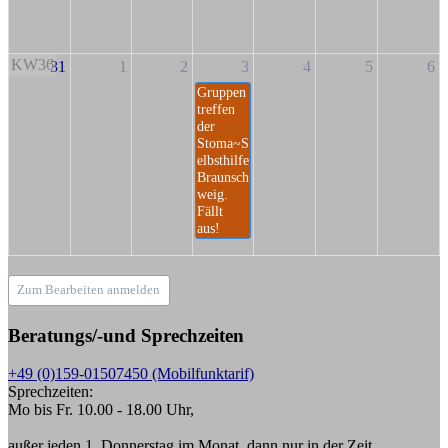
KW36
31
1
2
3
4
5
6
Gruppen
treffen
der
Stoma~S
elbsthilfe
Braunsch
weig.
Fällt
aus!
Zum Bearbeiten anmelden
Beratungs/-und Sprechzeiten
+49 (0)159-01507450 (Mobilfunktarif)
Sprechzeiten:
Mo bis Fr. 10.00 - 18.00 Uhr,
außer jeden 1. Donnerstag im Monat, dann nur in der Zeit