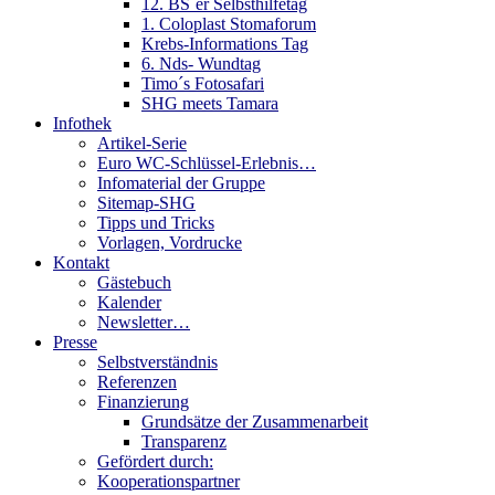
12. BS´er Selbsthilfetag
1. Coloplast Stomaforum
Krebs-Informations Tag
6. Nds- Wundtag
Timo´s Fotosafari
SHG meets Tamara
Infothek
Artikel-Serie
Euro WC-Schlüssel-Erlebnis…
Infomaterial der Gruppe
Sitemap-SHG
Tipps und Tricks
Vorlagen, Vordrucke
Kontakt
Gästebuch
Kalender
Newsletter…
Presse
Selbstverständnis
Referenzen
Finanzierung
Grundsätze der Zusammenarbeit
Transparenz
Gefördert durch:
Kooperationspartner