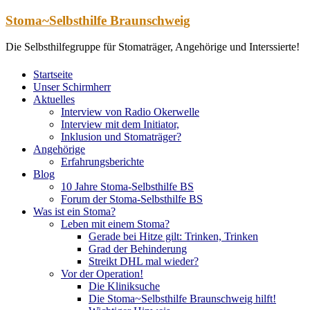
Zum
Stoma~Selbsthilfe Braunschweig
Inhalt
springen
Die Selbsthilfegruppe für Stomaträger, Angehörige und Interssierte!
Startseite
Unser Schirmherr
Aktuelles
Interview von Radio Okerwelle
Interview mit dem Initiator,
Inklusion und Stomaträger?
Angehörige
Erfahrungsberichte
Blog
10 Jahre Stoma-Selbsthilfe BS
Forum der Stoma-Selbsthilfe BS
Was ist ein Stoma?
Leben mit einem Stoma?
Gerade bei Hitze gilt: Trinken, Trinken
Grad der Behinderung
Streikt DHL mal wieder?
Vor der Operation!
Die Kliniksuche
Die Stoma~Selbsthilfe Braunschweig hilft!