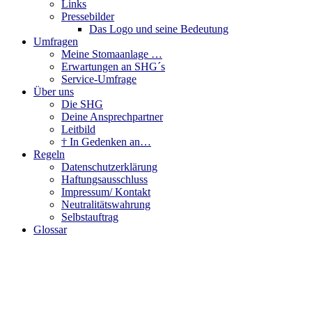
Links
Pressebilder
Das Logo und seine Bedeutung
Umfragen
Meine Stomaanlage …
Erwartungen an SHG´s
Service-Umfrage
Über uns
Die SHG
Deine Ansprechpartner
Leitbild
† In Gedenken an…
Regeln
Datenschutzerklärung
Haftungsausschluss
Impressum/ Kontakt
Neutralitätswahrung
Selbstauftrag
Glossar