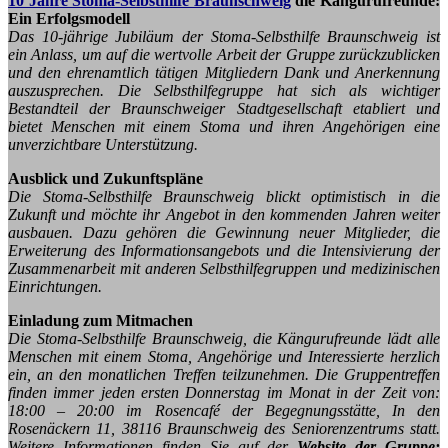
10 Jahre Stoma-Selbsthilfe Braunschweig
die Kängurufreunde:
Ein Erfolgsmodell
Das 10-jährige Jubiläum der Stoma-Selbsthilfe Braunschweig ist
ein Anlass, um auf die wertvolle Arbeit der Gruppe zurückzublicken
und den ehrenamtlich tätigen Mitgliedern Dank und Anerkennung
auszusprechen. Die Selbsthilfegruppe hat sich als wichtiger
Bestandteil der Braunschweiger Stadtgesellschaft etabliert und
bietet Menschen mit einem Stoma und ihren Angehörigen eine
unverzichtbare Unterstützung.
Ausblick und Zukunftspläne
Die Stoma-Selbsthilfe Braunschweig blickt optimistisch in die
Zukunft und möchte ihr Angebot in den kommenden Jahren weiter
ausbauen. Dazu gehören die Gewinnung neuer Mitglieder, die
Erweiterung des Informationsangebots und die Intensivierung der
Zusammenarbeit mit anderen Selbsthilfegruppen und medizinischen
Einrichtungen.
Einladung zum Mitmachen
Die Stoma-Selbsthilfe Braunschweig, die Kängurufreunde lädt alle
Menschen mit einem Stoma, Angehörige und Interessierte herzlich
ein, an den monatlichen Treffen teilzunehmen. Die Gruppentreffen
finden immer jeden ersten Donnerstag im Monat in der Zeit von:
18:00 – 20:00 im Rosencafé der Begegnungsstätte, In den
Rosenäckern 11, 38116 Braunschweig des Seniorenzentrums statt.
Weitere Informationen finden Sie auf der
Website der Gruppe: