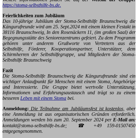
https://stoma-selbsthilfe-bs.de.
Feierlichkeiten zum Jubiläum
Das 10-jährige Jubiläum der Stoma-Selbsthilfe Braunschweig die
Kängurufreunde wird am 25. Sept.2024 mit einem kleinen Festakt in
38116 Braunschweig, In den Rosenäckern 11, (im großen Saal) der
Begegnungsstätte des Seniorenzentrums gefeiert. Zu dem Programm
gehören unter anderem Grußworte von Vertretern aus der
Selbsthilfe, Förderer, Kooperationspartner, Unterstützer, dem
Schirmherren der Selbsthilfegruppe, und Mitgliedern der Stoma-
Selbsthilfe Braunschweig
Fazit
Die Stoma-Selbsthilfe Braunschweig die Kängurufreunde sind ein
wichtiger Anlaufpunkt für Menschen mit einem Stoma, Angehörige
und Interessierte. Die Gruppe bietet wertvolle Unterstützung,
Informationen und Erfahrungsaustausch und trägt so zu einem
besseren
Leben mit einem Stoma
bei.
Anmeldung:
Die Teilnahme am Jubiläumsfest ist kostenlos,
aber
eine Anmeldung ist aus organisatorischen Gründen erforderlich.
Anmeldungen werden bis zum 20. September 2024 per
E-Mail an:
kontakt@stoma-selbsthilfe-bs.de; ☎ +49 159-01507450
entgegengenommen.