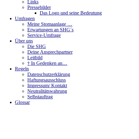
Links
Pressebilder
Das Logo und seine Bedeutung
Umfragen
Meine Stomaanlage …
Erwartungen an SHG´s
Service-Umfrage
Über uns
Die SHG
Deine Ansprechpartner
Leitbild
† In Gedenken an…
Regeln
Datenschutzerklärung
Haftungsausschluss
Impressum/ Kontakt
Neutralitätswahrung
Selbstauftrag
Glossar