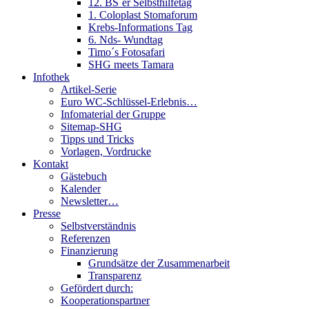
12. BS´er Selbsthilfetag
1. Coloplast Stomaforum
Krebs-Informations Tag
6. Nds- Wundtag
Timo´s Fotosafari
SHG meets Tamara
Infothek
Artikel-Serie
Euro WC-Schlüssel-Erlebnis…
Infomaterial der Gruppe
Sitemap-SHG
Tipps und Tricks
Vorlagen, Vordrucke
Kontakt
Gästebuch
Kalender
Newsletter…
Presse
Selbstverständnis
Referenzen
Finanzierung
Grundsätze der Zusammenarbeit
Transparenz
Gefördert durch:
Kooperationspartner