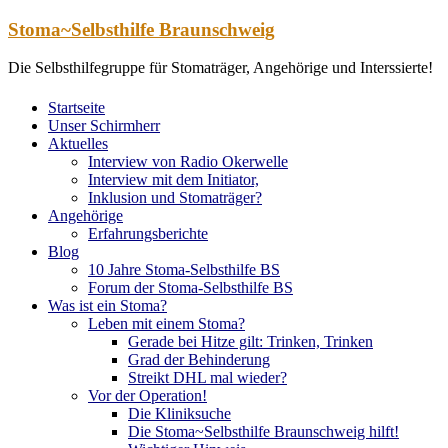
Zum
Stoma~Selbsthilfe Braunschweig
Inhalt
springen
Die Selbsthilfegruppe für Stomaträger, Angehörige und Interssierte!
Startseite
Unser Schirmherr
Aktuelles
Interview von Radio Okerwelle
Interview mit dem Initiator,
Inklusion und Stomaträger?
Angehörige
Erfahrungsberichte
Blog
10 Jahre Stoma-Selbsthilfe BS
Forum der Stoma-Selbsthilfe BS
Was ist ein Stoma?
Leben mit einem Stoma?
Gerade bei Hitze gilt: Trinken, Trinken
Grad der Behinderung
Streikt DHL mal wieder?
Vor der Operation!
Die Kliniksuche
Die Stoma~Selbsthilfe Braunschweig hilft!