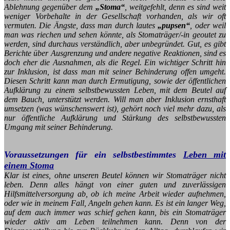
Ablehnung gegenüber dem
„Stoma“
, weitgefehlt, denn es sind weit
weniger Vorbehalte in der Gesellschaft vorhanden, als wir oft
vermuten. Die Ängste, dass man durch lautes
„pupsen“
, oder weil
man was riechen und sehen könnte, als Stomaträger/-in geoutet zu
werden, sind durchaus verständlich, aber unbegründet. Gut, es gibt
Berichte über Ausgrenzung und andere negative Reaktionen, sind es
doch eher die Ausnahmen, als die Regel.
Ein wichtiger Schritt hin
zur Inklusion, ist dass man mit seiner Behinderung offen umgeht.
Diesen Schritt kann man durch Ermutigung, sowie der öffentlichen
Aufklärung zu einem selbstbewussten Leben, mit dem Beutel auf
dem Bauch, unterstützt werden. Will man aber Inklusion ernsthaft
umsetzen (was wünschenswert ist), gehört noch viel mehr dazu, als
nur öffentliche Aufklärung und Stärkung des selbstbewussten
Umgang mit seiner Behinderung.
Voraussetzungen für ein selbstbestimmtes
Leben mit
einem Stoma
Klar ist eines, ohne unseren Beutel können wir Stomaträger nicht
leben. Denn alles hängt von einer guten und zuverlässigen
Hilfsmittelversorgung ab, ob ich meine Arbeit wieder aufnehmen,
oder wie in meinem Fall, Angeln gehen kann. Es ist ein langer Weg,
auf dem auch immer was schief gehen kann, bis ein Stomaträger
wieder aktiv am Leben teilnehmen kann. Denn von der