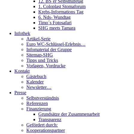
12. BS´er Selbsthilfetag
1. Coloplast Stomaforum
Krebs-Informations Tag
6. Nds- Wundtag
Timo´s Fotosafari
SHG meets Tamara
Infothek
Artikel-Serie
Euro WC-Schlüssel-Erlebnis…
Infomaterial der Gruppe
Sitemap-SHG
Tipps und Tricks
Vorlagen, Vordrucke
Kontakt
Gästebuch
Kalender
Newsletter…
Presse
Selbstverständnis
Referenzen
Finanzierung
Grundsätze der Zusammenarbeit
Transparenz
Gefördert durch:
Kooperationspartner