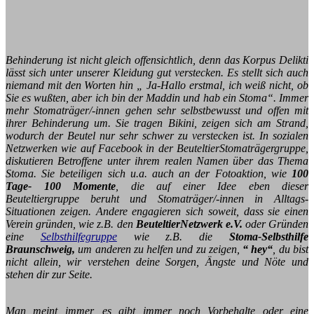
Behinderung ist nicht gleich offensichtlich, denn das Korpus Delikti
lässt sich unter unserer Kleidung gut verstecken. Es stellt sich auch
niemand mit den Worten hin „ Ja-Hallo erstmal, ich weiß nicht, ob
Sie es wußten, aber ich bin der Maddin und hab ein Stoma“. Immer
mehr Stomaträger/-innen gehen sehr selbstbewusst und offen mit
ihrer Behinderung um. Sie tragen Bikini, zeigen sich am Strand,
wodurch der Beutel nur sehr schwer zu verstecken ist. In sozialen
Netzwerken wie auf Facebook in der BeuteltierStomaträgergruppe,
diskutieren Betroffene unter ihrem realen Namen über das Thema
Stoma. Sie beteiligen sich u.a. auch an der Fotoaktion, wie
100
Tage- 100 Momente
, die auf einer Idee eben dieser
Beuteltiergruppe beruht und Stomaträger/-innen in Alltags-
Situationen zeigen. Andere engagieren sich soweit, dass sie einen
Verein gründen, wie z.B. den
BeuteltierNetzwerk e.V.
oder Gründen
eine
Selbsthilfegruppe
wie z.B. die
Stoma-Selbsthilfe
Braunschweig,
um anderen zu helfen und zu zeigen,
“ hey“
, du bist
nicht allein, wir verstehen deine Sorgen, Ängste und Nöte und
stehen dir zur Seite.
Man meint immer, es gibt immer noch Vorbehalte oder eine