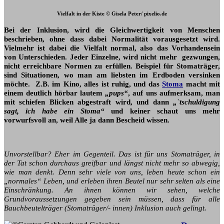
Vielfalt in der Kiste © Gisela Peter/ pixelio.de
Bei der Inklusion, wird die Gleichwertigkeit von Menschen
beschrieben, ohne dass dabei Normalität vorausgesetzt wird.
Vielmehr ist dabei die Vielfalt normal, also das Vorhandensein
von Unterschieden. Jeder Einzelne, wird nicht mehr gezwungen,
nicht erreichbare Normen zu erfüllen. Beispiel für Stomaträger,
sind Situationen, wo man am liebsten im Erdboden versinken
möchte. Z.B. im Kino, alles ist ruhig, und das
Stoma
macht mit
einem deutlich hörbar lautem
„pups“
, auf uns aufmerksam, man
mit schiefen Blicken abgestraft wird, und dann
„`tschuldigung
sagt, ich habe ein Stoma“
und keiner schaut uns mehr
vorwurfsvoll an, weil Alle ja dann Bescheid wissen.
Unvorstellbar? Eher im Gegenteil. Das ist für uns Stomaträger, in
der Tat schon durchaus greifbar und längst nicht mehr so abwegig,
wie man denkt. Denn sehr viele von uns, leben heute schon
ein
„normales“ Leben, und erleben ihren Beutel nur sehr selten als eine
Einschränkung. An ihnen können wir sehen, welche
Grundvoraussetzungen gegeben sein müssen, dass für alle
Bauchbeutelträger (Stomaträger/- innen) Inklusion auch gelingt.