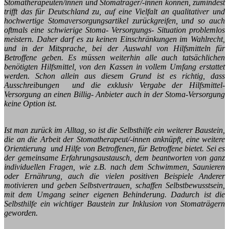
Stomatherapeuten/innen und Stomaträger/-innen können, zumindest
trifft das für Deutschland zu, auf eine Vielfalt an qualitativer und
hochwertige Stomaversorgungsartikel zurückgreifen, und so auch
oftmals eine schwierige Stoma- Versorgungs- Situation problemlos
meistern. Daher darf es zu keinen Einschränkungen im Wahlrecht,
und in der Mitsprache, bei der Auswahl von Hilfsmitteln für
Betroffene geben. Es müssen weiterhin alle auch tatsächlichen
benötigten Hilfsmittel, von den Kassen in vollem Umfang erstattet
werden. Schon allein aus diesem Grund ist es richtig, dass
Ausschreibungen und die exklusiv Vergabe der Hilfsmittel-
Versorgung an einen Billig- Anbieter auch in der Stoma-Versorgung
keine Option ist.
Ist man zurück im Alltag, so ist die Selbsthilfe ein weiterer Baustein,
die an die Arbeit der Stomatherapeut/-innen anknüpft, eine weitere
Orientierung und Hilfe von Betroffenen, für Betroffene bietet. Sei es
der gemeinsame Erfahrungsaustausch, dem beantworten von ganz
individuellen Fragen, wie z.B. nach dem Schwimmen, Saunieren
oder Ernährung, auch die vielen positiven Beispiele Anderer
motivieren und geben Selbstvertrauen, schaffen Selbstbewusstsein,
mit dem Umgang seiner eigenen Behinderung. Dadurch ist die
Selbsthilfe ein wichtiger Baustein zur Inklusion von Stomaträgern
geworden.