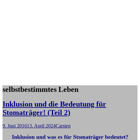
selbstbestimmtes Leben
Inklusion und die Bedeutung für
Stomaträger! (Teil 2)
9. Juni 2016
13. April 2024
Carsten
Inklusion und was es für Stomaträger bedeutet?