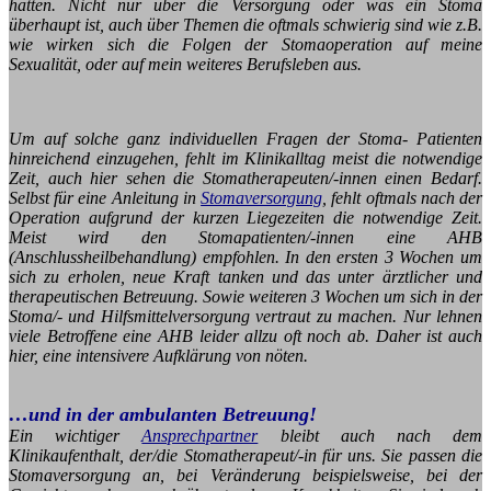
hätten. Nicht nur über die Versorgung oder was ein Stoma
überhaupt ist, auch über Themen die oftmals schwierig sind wie z.B.
wie wirken sich die Folgen der Stomaoperation auf meine
Sexualität, oder auf mein weiteres Berufsleben aus.
Um auf solche ganz individuellen Fragen der Stoma- Patienten
hinreichend einzugehen, fehlt im Klinikalltag meist die notwendige
Zeit, auch hier sehen die Stomatherapeuten/-innen einen Bedarf.
Selbst für eine Anleitung in
Stomaversorgung
, fehlt oftmals nach der
Operation aufgrund der kurzen Liegezeiten die notwendige Zeit.
Meist wird den Stomapatienten/-innen eine AHB
(Anschlussheilbehandlung) empfohlen. In den ersten 3 Wochen um
sich zu erholen, neue Kraft tanken und das unter ärztlicher und
therapeutischen Betreuung. Sowie weiteren 3 Wochen um sich in der
Stoma/- und Hilfsmittelversorgung vertraut zu machen. Nur lehnen
viele Betroffene eine AHB leider allzu oft noch ab. Daher ist auch
hier, eine intensivere Aufklärung von nöten.
…und in der ambulanten Betreuung!
Ein wichtiger
Ansprechpartner
bleibt auch nach dem
Klinikaufenthalt, der/die Stomatherapeut/-in für uns. Sie passen die
Stomaversorgung an, bei Veränderung beispielsweise, bei der