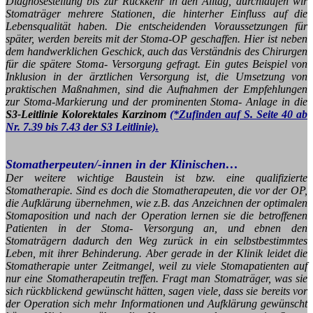
Diagnosestellung bis zur Rückkehr in den Alltag, durchlaufen wir
Stomaträger mehrere Stationen, die hinterher Einfluss auf die
Lebensqualität haben.
Die entscheidenden Voraussetzungen für
später, werden bereits mit der Stoma-OP geschaffen. Hier ist neben
dem handwerklichen Geschick, auch das Verständnis des Chirurgen
für die spätere Stoma- Versorgung gefragt. Ein gutes Beispiel von
Inklusion in der ärztlichen Versorgung ist, die Umsetzung von
praktischen Maßnahmen, sind die Aufnahmen der Empfehlungen
zur Stoma-Markierung und der prominenten Stoma- Anlage in die
S3-Leitlinie Kolorektales Karzinom
(*Zufinden auf S. Seite 40 ab
Nr. 7.39 bis 7.43 der S3 Leitlinie).
Stomatherpeuten/-innen in der Klinischen…
Der weitere wichtige Baustein ist bzw. eine qualifizierte
Stomatherapie. Sind es doch die Stomatherapeuten, die vor der OP,
die Aufklärung übernehmen, wie z.B. das Anzeichnen der optimalen
Stomaposition und nach der Operation lernen sie die betroffenen
Patienten in der Stoma- Versorgung an, und ebnen den
Stomaträgern dadurch den Weg zurück in ein selbstbestimmtes
Leben, mit ihrer Behinderung. Aber gerade in der Klinik leidet die
Stomatherapie unter Zeitmangel, weil zu viele Stomapatienten auf
nur eine Stomatherapeutin treffen. Fragt man Stomaträger, was sie
sich rückblickend gewünscht hätten, sagen viele, dass sie bereits vor
der Operation sich mehr Informationen und Aufklärung gewünscht