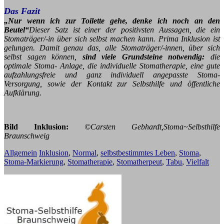
Das Fazit
„Nur wenn ich zur Toilette gehe, denke ich noch an den
Beutel“
Dieser Satz ist einer der positivsten Aussagen, die ein
Stomaträger/-in über sich selbst machen kann. Prima Inklusion ist
gelungen. Damit genau das, alle Stomaträger/-innen, über sich
selbst sagen können,
sind viele Grundsteine notwendig:
die
optimale Stoma- Anlage, die individuelle Stomatherapie, eine gute
aufzahlungsfreie und ganz individuell angepasste Stoma-
Versorgung, sowie der Kontakt zur Selbsthilfe und öffentliche
Aufklärung.
Bild Inklusion:
©Carsten Gebhardt,Stoma~Selbsthilfe
Braunschweig
Allgemein
Inklusion
,
Normal
,
selbstbestimmtes Leben
,
Stoma
,
Stoma-Markierung
,
Stomatherapie
,
Stomatherpeut
,
Tabu
,
Vielfalt