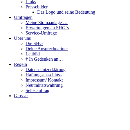
Links
Pressebilder
Das Logo und seine Bedeutung
Umfragen
Meine Stomaanlage …
Erwartungen an SHG´s
Service-Umfrage
Über uns
Die SHG
Deine Ansprechpartner
Leitbild
† In Gedenken an…
Regeln
Datenschutzerklärung
Haftungsausschluss
Impressum/ Kontakt
Neutralitätswahrung
Selbstauftrag
Glossar