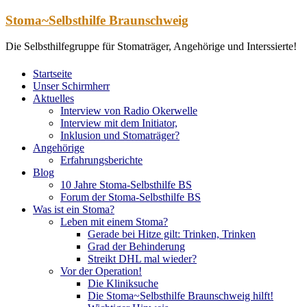
Zum
Stoma~Selbsthilfe Braunschweig
Inhalt
springen
Die Selbsthilfegruppe für Stomaträger, Angehörige und Interssierte!
Startseite
Unser Schirmherr
Aktuelles
Interview von Radio Okerwelle
Interview mit dem Initiator,
Inklusion und Stomaträger?
Angehörige
Erfahrungsberichte
Blog
10 Jahre Stoma-Selbsthilfe BS
Forum der Stoma-Selbsthilfe BS
Was ist ein Stoma?
Leben mit einem Stoma?
Gerade bei Hitze gilt: Trinken, Trinken
Grad der Behinderung
Streikt DHL mal wieder?
Vor der Operation!
Die Kliniksuche
Die Stoma~Selbsthilfe Braunschweig hilft!