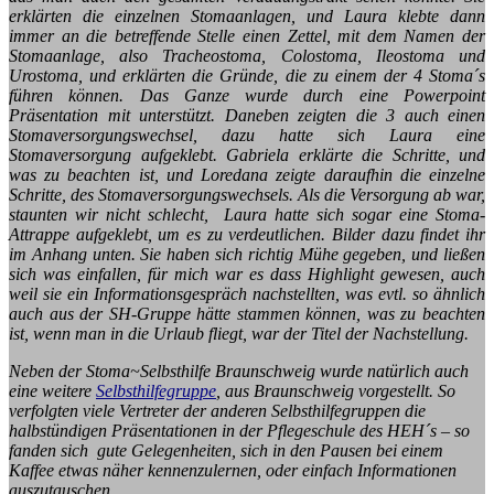
erklärten die einzelnen Stomaanlagen, und Laura klebte dann
immer an die betreffende Stelle einen Zettel, mit dem Namen der
Stomaanlage, also Tracheostoma, Colostoma, Ileostoma und
Urostoma, und erklärten die Gründe, die zu einem der 4 Stoma´s
führen können. Das Ganze wurde durch eine Powerpoint
Präsentation mit unterstützt. Daneben zeigten die 3 auch einen
Stomaversorgungswechsel, dazu hatte sich Laura eine
Stomaversorgung aufgeklebt. Gabriela erklärte die Schritte, und
was zu beachten ist, und Loredana zeigte daraufhin die einzelne
Schritte, des Stomaversorgungswechsels. Als die Versorgung ab war,
staunten wir nicht schlecht, Laura hatte sich sogar eine Stoma-
Attrappe aufgeklebt, um es zu verdeutlichen. Bilder dazu findet ihr
im Anhang unten. Sie haben sich richtig Mühe gegeben, und ließen
sich was einfallen, für mich war es dass Highlight gewesen, auch
weil sie ein Informationsgespräch nachstellten, was evtl. so ähnlich
auch aus der SH-Gruppe hätte stammen können, was zu beachten
ist, wenn man in die Urlaub fliegt, war der Titel der Nachstellung.
Neben der Stoma~Selbsthilfe Braunschweig wurde natürlich auch
eine weitere
Selbsthilfegruppe
, aus Braunschweig vorgestellt. So
verfolgten viele Vertreter der anderen Selbsthilfegruppen die
halbstündigen Präsentationen in der Pflegeschule des HEH´s – so
fanden sich gute Gelegenheiten, sich in den Pausen bei einem
Kaffee etwas näher kennenzulernen, oder einfach Informationen
auszutauschen.