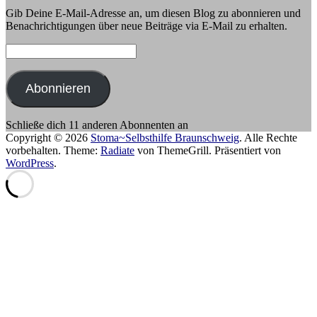
Gib Deine E-Mail-Adresse an, um diesen Blog zu abonnieren und
Benachrichtigungen über neue Beiträge via E-Mail zu erhalten.
E-
Mail-
Adresse:
Abonnieren
Schließe dich 11 anderen Abonnenten an
Copyright © 2026
Stoma~Selbsthilfe Braunschweig
. Alle Rechte
vorbehalten. Theme:
Radiate
von ThemeGrill. Präsentiert von
WordPress
.