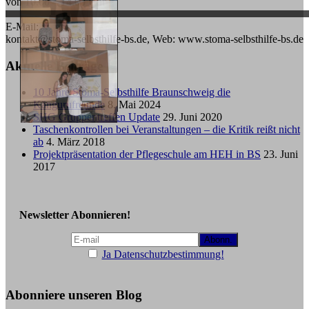
von 10.00 – 14.00 Uhr
E-Mail:
kontakt@stoma-selbsthilfe-bs.de, Web: www.stoma-selbsthilfe-bs.de
Aktuelle Beiträge
10 Jahre Stoma-Selbsthilfe Braunschweig die
Kängurufreunde
8. Mai 2024
SHG Gruppentreffen Update
29. Juni 2020
Taschenkontrollen bei Veranstaltungen – die Kritik reißt nicht
ab
4. März 2018
Projektpräsentation der Pflegeschule am HEH in BS
23. Juni
2017
Newsletter Abonnieren!
Ja Datenschutzbestimmung!
Abonniere unseren Blog