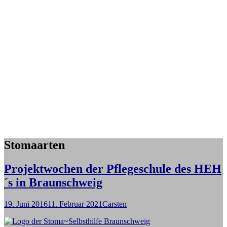
Stomaarten
Projektwochen der Pflegeschule des HEH
´s in Braunschweig
19. Juni 2016
11. Februar 2021
Carsten