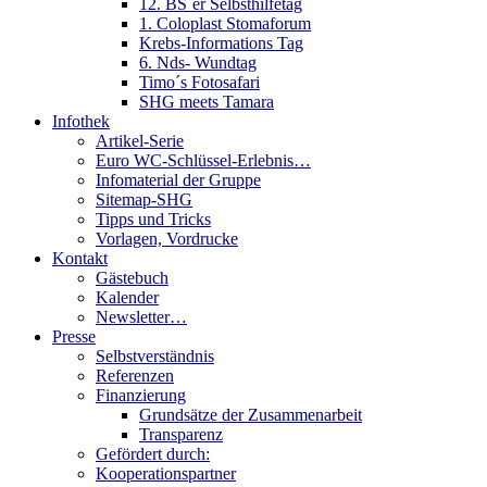
12. BS´er Selbsthilfetag
1. Coloplast Stomaforum
Krebs-Informations Tag
6. Nds- Wundtag
Timo´s Fotosafari
SHG meets Tamara
Infothek
Artikel-Serie
Euro WC-Schlüssel-Erlebnis…
Infomaterial der Gruppe
Sitemap-SHG
Tipps und Tricks
Vorlagen, Vordrucke
Kontakt
Gästebuch
Kalender
Newsletter…
Presse
Selbstverständnis
Referenzen
Finanzierung
Grundsätze der Zusammenarbeit
Transparenz
Gefördert durch:
Kooperationspartner