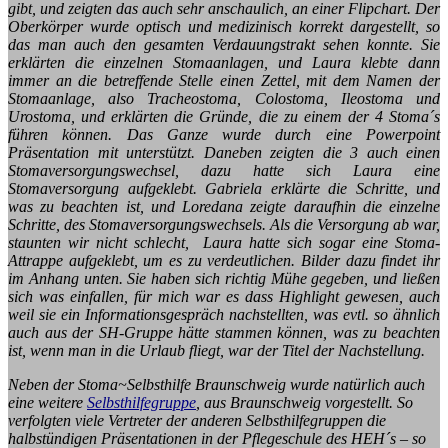
gibt, und zeigten das auch sehr anschaulich, an einer Flipchart. Der
Oberkörper wurde optisch und medizinisch korrekt dargestellt, so
das man auch den gesamten Verdauungstrakt sehen konnte. Sie
erklärten die einzelnen Stomaanlagen, und Laura klebte dann
immer an die betreffende Stelle einen Zettel, mit dem Namen der
Stomaanlage, also Tracheostoma, Colostoma, Ileostoma und
Urostoma, und erklärten die Gründe, die zu einem der 4 Stoma´s
führen können. Das Ganze wurde durch eine Powerpoint
Präsentation mit unterstützt. Daneben zeigten die 3 auch einen
Stomaversorgungswechsel, dazu hatte sich Laura eine
Stomaversorgung aufgeklebt. Gabriela erklärte die Schritte, und
was zu beachten ist, und Loredana zeigte daraufhin die einzelne
Schritte, des Stomaversorgungswechsels. Als die Versorgung ab war,
staunten wir nicht schlecht, Laura hatte sich sogar eine Stoma-
Attrappe aufgeklebt, um es zu verdeutlichen. Bilder dazu findet ihr
im Anhang unten. Sie haben sich richtig Mühe gegeben, und ließen
sich was einfallen, für mich war es dass Highlight gewesen, auch
weil sie ein Informationsgespräch nachstellten, was evtl. so ähnlich
auch aus der SH-Gruppe hätte stammen können, was zu beachten
ist, wenn man in die Urlaub fliegt, war der Titel der Nachstellung.
Neben der Stoma~Selbsthilfe Braunschweig wurde natürlich auch
eine weitere
Selbsthilfegruppe
, aus Braunschweig vorgestellt. So
verfolgten viele Vertreter der anderen Selbsthilfegruppen die
halbstündigen Präsentationen in der Pflegeschule des HEH´s – so