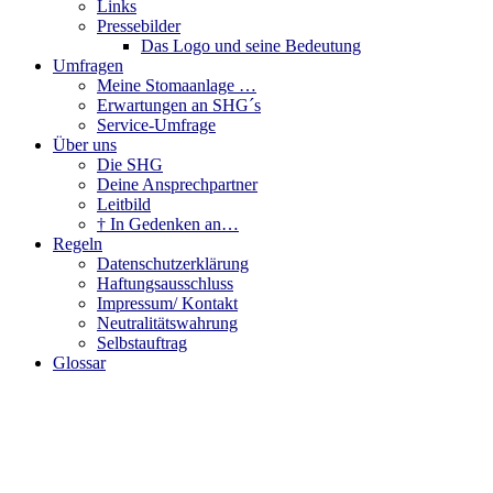
Links
Pressebilder
Das Logo und seine Bedeutung
Umfragen
Meine Stomaanlage …
Erwartungen an SHG´s
Service-Umfrage
Über uns
Die SHG
Deine Ansprechpartner
Leitbild
† In Gedenken an…
Regeln
Datenschutzerklärung
Haftungsausschluss
Impressum/ Kontakt
Neutralitätswahrung
Selbstauftrag
Glossar