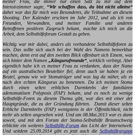
meiner Frau, die immer nur einen Satz zu mir auf dem
Intensivzimmer sagte,
“Wir schaffen dass, du bist nicht alleine“
daher war das für mich was Besonderes, die Teilnahme an diesem
Shooting. Der Kalender erschien im Jahr 2012, und als ich von
Freunden, Verwandten, und meiner Familie und anderen
Betroffenen positiven Zuspruch bekam, machte ich mich an die
Arbeit, dem Selbsthilfeforum Gestalt zu geben.
Wichtig war mir dabei, anders als vorhandene Selbsthilfeforen zu
sein. Das sollte sich auch bei der Wahl des Namens bemerkbar
machen, denn erst auf den zweiten Blick offenbart sich Einem, was
sich hinter dem Namen
„Kängurufreunde“
, wirklich verbirgt. Aber
eigentlich habe ich es meiner Frau zu verdanken, dass der Name
auf ein australisches Beuteltier fiel, denn auch sie haben ja ein
Beutel, genau wie wir Stomaträger und was lag da näher, als es
nach den echten Kängurus zu benennen. Da ich meinen Stoma
durch einen selten erblichen Darmkrebs der familiären
adenomatösen Polyposis (FAP) bekam, und es noch zu wenige
Selbsthilfe-Foren zu diesem Thema gibt, war dies mit einer der
Hauptgründe, die zu der Gründung führten. Damit dieser selten
Erbliche Darmkrebs (FAP) wenigstens in der Öffentlichkeit, nicht
mehr als selten angesehen wird. Und am 08.Mai.2013 war es dann
soweit, und mit den Forum der Stoma-Selbsthilfe Braunschweig
erblickte ein weiteres
Selbsthilfe-Forum
das Licht der Internetwelt.
Und seitdem 25.09.2014 gibt es jetzt auch die
Selbsthilfegruppe