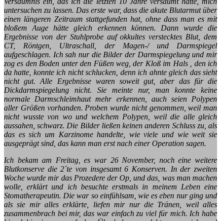
Versäumnis ein, das ich die letzten 10 Jahre versäumt hatte, mich
untersuchen zu lassen. Das erste war, dass die akute Blutarmut über
einen längeren Zeitraum stattgefunden hat, ohne dass man es mit
bloßem Auge hätte gleich erkennen können. Dann wurde die
Ergebnisse von der Stuhlprobe auf okkultes verstecktes Blut, dem
CT, Röntgen, Ultraschall, der Magen-/ und Darmspiegel
aufgeschlagen. Ich sah nur die Bilder der Darmspiegelung und mir
zog es den Boden unter den Füßen weg, der Kloß im Hals , den ich
da hatte, konnte ich nicht schlucken, denn ich ahnte gleich das sieht
nicht gut. Alle Ergebnisse waren soweit gut, aber das für die
Dickdarmspiegelung nicht. Sie meinte nur, man konnte keine
normale Darmschleimhaut mehr erkennen, auch seien Polypen
aller Größen vorhanden. Proben wurde nicht genommen, weil man
nicht wusste von wo und welchem Polypen, weil die alle gleich
aussahen, schwarz. Die Bilder ließen keinen anderen Schluss zu, als
das es sich um Karzinome handelte, wie viele und wie weit sie
ausgeprägt sind, das kann man erst nach einer Operation sagen.
Ich bekam am Freitag, es war 26 November, noch eine weitere
Blutkonserve die 2´te von insgesamt 6 Konserven. In der zweiten
Woche wurde mir das Prozedere der Op, und das, was man machen
wolle, erklärt und ich besuchte erstmals in meinem Leben eine
Stomatherapeutin. Die war so einfühlsam, wie es eben nur ging und
als sie mir alles erklärte, liefen mir nur die Tränen, weil alles
zusammenbrach bei mir, das war einfach zu viel für mich. Ich habe