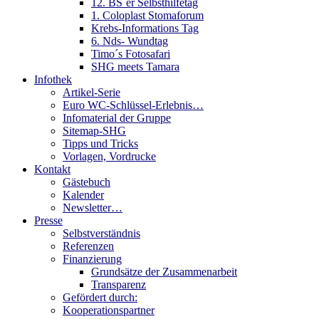
12. BS´er Selbsthilfetag
1. Coloplast Stomaforum
Krebs-Informations Tag
6. Nds- Wundtag
Timo´s Fotosafari
SHG meets Tamara
Infothek
Artikel-Serie
Euro WC-Schlüssel-Erlebnis…
Infomaterial der Gruppe
Sitemap-SHG
Tipps und Tricks
Vorlagen, Vordrucke
Kontakt
Gästebuch
Kalender
Newsletter…
Presse
Selbstverständnis
Referenzen
Finanzierung
Grundsätze der Zusammenarbeit
Transparenz
Gefördert durch:
Kooperationspartner