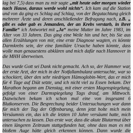
lag bei 7,5) dass man zu mir sagte
„mit heute oder morgen wieder
nach Hause, daraus werde wohl nichts“.
Ich kam auf die Station
und von da ging es Schlag auf Schlag, von der Begutachtung gleich
mehrerer Ärzte und deren anschließender Befragung nach,
z.B. „
gibt es oder gab es Jemanden, der an Krebs verstarb, in ihrer
Familie“
ich Antwortet mit
„Ja“
meine Mutter im Jahre 1983, im
Alter von 33 Jahren. Das ging eine Weile hin und her, bis Sie aus
allen Erzählungen von mir, eine erste Diagnose wagten, es könnte
Darmkrebs sein, der eine familiäre Ursache haben könnte, dass
wolle man genauestens abklären und mich dafür nach Hannover in
die MHH überweisen.
Das wurde Gott sei Dank nicht gemacht. Ach so, der Hammer war,
der erste Arzt, der mich in der Notfallambulanz untersuchte, war so
schockiert, über den sehr niedrigen Hämoglobin-Wert, das er mich
für 4 Tage auf Diät setzte, und ich nicht viel zu Essen bekam. Der
Marathon begann am Dienstag, mit einer ersten Magenspiegelung,
gefolgt von einer Darmspiegelung Tags drauf, am Mittwoch.
Dazwischen bekam ich schon mal eine von insgesamt 6
Blutkonserven. Die Besprechung beider Untersuchungen war dann
für mich der Tag der Offenbarung, denn jetzt holte mich mein
Versäumnis ein, das ich die letzten 10 Jahre versäumt hatte, mich
untersuchen zu lassen. Das erste war, dass die akute Blutarmut über
einen längeren Zeitraum stattgefunden hat, ohne dass man es mit
bloßem Auge hätte gleich erkennen können. Dann wurde die