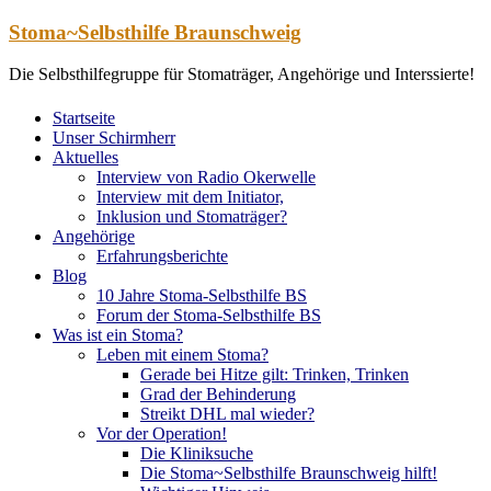
Zum
Stoma~Selbsthilfe Braunschweig
Inhalt
springen
Die Selbsthilfegruppe für Stomaträger, Angehörige und Interssierte!
Startseite
Unser Schirmherr
Aktuelles
Interview von Radio Okerwelle
Interview mit dem Initiator,
Inklusion und Stomaträger?
Angehörige
Erfahrungsberichte
Blog
10 Jahre Stoma-Selbsthilfe BS
Forum der Stoma-Selbsthilfe BS
Was ist ein Stoma?
Leben mit einem Stoma?
Gerade bei Hitze gilt: Trinken, Trinken
Grad der Behinderung
Streikt DHL mal wieder?
Vor der Operation!
Die Kliniksuche
Die Stoma~Selbsthilfe Braunschweig hilft!