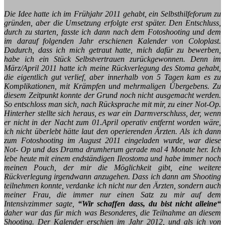
Die Idee hatte ich im Frühjahr 2011 gehabt, ein Selbsthilfeforum zu
gründen, aber die Umsetzung erfolgte erst später. Den Entschluss,
durch zu starten, fasste ich dann nach dem Fotoshooting und dem
im darauf folgenden Jahr erschienen Kalender von Coloplast.
Dadurch, dass ich mich getraut hatte, mich dafür zu bewerben,
habe ich ein Stück Selbstvertrauen zurückgewonnen. Denn im
März/April 2011 hatte ich meine Rückverlegung des Stoma gehabt,
die eigentlich gut verlief, aber innerhalb von 5 Tagen kam es zu
Komplikationen, mit Krämpfen und mehrmaligen Übergebens. Zu
diesem Zeitpunkt konnte der Grund noch nicht ausgemacht werden.
So entschloss man sich, nach Rücksprache mit mir, zu einer Not-Op.
Hinterher stellte sich heraus, es war ein Darmverschluss, der, wenn
er nicht in der Nacht zum 01.April operativ entfernt worden wäre,
ich nicht überlebt hätte laut den operierenden Ärzten. Als ich dann
zum Fotoshooting im August 2011 eingeladen wurde, war diese
Not- Op und das Drama drumherum gerade mal 4 Monate her. Ich
lebe heute mit einem endständigen Ileostoma und habe immer noch
meinen Pouch, der mir die Möglichkeit gibt, eine weitere
Rückverlegung irgendwann anzugehen. Dass ich dann am Shooting
teilnehmen konnte, verdanke ich nicht nur den Ärzten, sondern auch
meiner Frau, die immer nur einen Satz zu mir auf dem
Intensivzimmer sagte,
“Wir schaffen dass, du bist nicht alleine“
daher war das für mich was Besonderes, die Teilnahme an diesem
Shooting. Der Kalender erschien im Jahr 2012, und als ich von