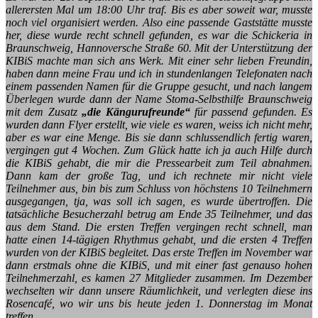
allerersten Mal um 18:00 Uhr traf. Bis es aber soweit war, musste
noch viel organisiert werden. Also eine passende Gaststätte musste
her, diese wurde recht schnell gefunden, es war die Schickeria in
Braunschweig, Hannoversche Straße 60. Mit der Unterstützung der
KIBiS machte man sich ans Werk. Mit einer sehr lieben Freundin,
haben dann meine Frau und ich in stundenlangen Telefonaten nach
einem passenden Namen für die Gruppe gesucht, und nach langem
Überlegen wurde dann der Name Stoma-Selbsthilfe Braunschweig
mit dem Zusatz
„die Kängurufreunde“
für passend gefunden. Es
wurden dann Flyer erstellt, wie viele es waren, weiss ich nicht mehr,
aber es war eine Menge. Bis sie dann schlussendlich fertig waren,
vergingen gut 4 Wochen.
Zum Glück hatte ich ja auch Hilfe durch
die KIBiS gehabt, die mir die Pressearbeit zum Teil abnahmen.
Dann kam der große Tag, und ich rechnete mir nicht viele
Teilnehmer aus, bin bis zum Schluss von höchstens 10 Teilnehmern
ausgegangen, tja, was soll ich sagen, es wurde übertroffen. Die
tatsächliche Besucherzahl betrug am Ende 35 Teilnehmer, und das
aus dem Stand. Die ersten Treffen vergingen recht schnell, man
hatte einen 14-tägigen Rhythmus gehabt, und die ersten 4 Treffen
wurden von der KIBiS begleitet. Das erste Treffen im November war
dann erstmals ohne die KIBiS, und mit einer fast genauso hohen
Teilnehmerzahl, es kamen 27 Mitglieder zusammen. Im Dezember
wechselten wir dann unsere Räumlichkeit, und verlegten diese ins
Rosencafé, wo wir uns bis heute jeden 1. Donnerstag im Monat
treffen.