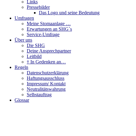
Links
Pressebilder
Das Logo und seine Bedeutung
Umfragen
Meine Stomaanlage …
Erwartungen an SHG´s
Service-Umfrage
Über uns
Die SHG
Deine Ansprechpartner
Leitbild
† In Gedenken an…
Regeln
Datenschutzerklärung
Haftungsausschluss
Impressum/ Kontakt
Neutralitätswahrung
Selbstauftrag
Glossar