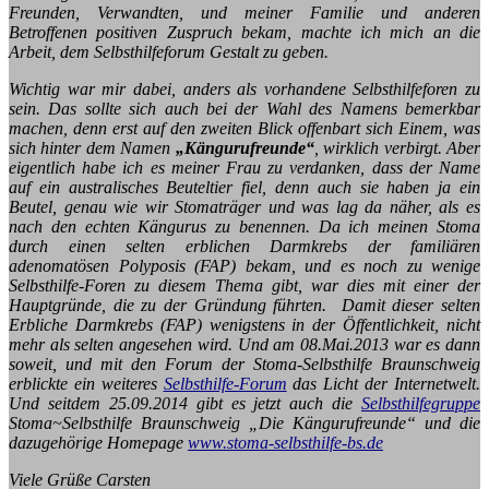
Freunden, Verwandten, und meiner Familie und anderen
Betroffenen positiven Zuspruch bekam, machte ich mich an die
Arbeit, dem Selbsthilfeforum Gestalt zu geben.
Wichtig war mir dabei, anders als vorhandene Selbsthilfeforen zu
sein. Das sollte sich auch bei der Wahl des Namens bemerkbar
machen, denn erst auf den zweiten Blick offenbart sich Einem, was
sich hinter dem Namen
„Kängurufreunde“
, wirklich verbirgt. Aber
eigentlich habe ich es meiner Frau zu verdanken, dass der Name
auf ein australisches Beuteltier fiel, denn auch sie haben ja ein
Beutel, genau wie wir Stomaträger und was lag da näher, als es
nach den echten Kängurus zu benennen. Da ich meinen Stoma
durch einen selten erblichen Darmkrebs der familiären
adenomatösen Polyposis (FAP) bekam, und es noch zu wenige
Selbsthilfe-Foren zu diesem Thema gibt, war dies mit einer der
Hauptgründe, die zu der Gründung führten. Damit dieser selten
Erbliche Darmkrebs (FAP) wenigstens in der Öffentlichkeit, nicht
mehr als selten angesehen wird. Und am 08.Mai.2013 war es dann
soweit, und mit den Forum der Stoma-Selbsthilfe Braunschweig
erblickte ein weiteres
Selbsthilfe-Forum
das Licht der Internetwelt.
Und seitdem 25.09.2014 gibt es jetzt auch die
Selbsthilfegruppe
Stoma~Selbsthilfe Braunschweig „Die Kängurufreunde“ und die
dazugehörige Homepage
www.stoma-selbsthilfe-bs.de
Viele Grüße Carsten