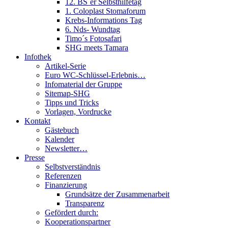
12. BS´er Selbsthilfetag
1. Coloplast Stomaforum
Krebs-Informations Tag
6. Nds- Wundtag
Timo´s Fotosafari
SHG meets Tamara
Infothek
Artikel-Serie
Euro WC-Schlüssel-Erlebnis…
Infomaterial der Gruppe
Sitemap-SHG
Tipps und Tricks
Vorlagen, Vordrucke
Kontakt
Gästebuch
Kalender
Newsletter…
Presse
Selbstverständnis
Referenzen
Finanzierung
Grundsätze der Zusammenarbeit
Transparenz
Gefördert durch:
Kooperationspartner