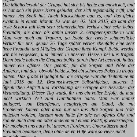
Die Mitgliederzahl der Gruppe hat sich bis heute gut entwickelt, und
es hat sich ein fester Kern gebildet, der sich regelmäßig trifft, und
immer viel Spaß hat. Auch Rückschläge gab es, und das gleich
zweimal in einem Monat. Es war der 02. Mai 2015, da kam der
erste Schock mit dem sehr schmerzlichen Verlust einer sehr lieben
Freundin, die auch bis dahin unsere 2. Gruppensprecherin war.
Man war noch am Trauern, da folgte der zweite schmerzliche
Verlust für uns, genau 26 Tage später verlor ebenfalls eine sehr
liebe Freundin und Mitglied der Gruppe ihren Kampf. Beide werden
wir nie vergessen, und immer in unseren Herzen bei uns tragen.
Denn beide haben die Gruppentreffen durch Ihre Art geprägt, hatten
immer ein offenes Ohr gehabt, für die Sorgen und Nöte der
Anderen, und das, obwohl beide selbst ein schweres Paket zu tragen
hatten.
Das große Highlight für die Gruppe war die Teilnahme im
Juni 2015 am 12. Braunschweiger Selbsthilfetag, unseren 1.
öffentlichen Auftritt und Vorstellung der Gruppe der Besucher der
Veranstaltung. Dieser Tag wurde für uns ein voller Erfolg, da man
nicht wirklich Zeit zum Durchatmen hatte. Man war immer
umlagert, von Betroffenen, neugierigen am Stand, die mit
Problemen kamen oder auch nur um uns Ihre Sorgen und Nöte
mitteilen wollten, kurzum man hatte für alle ein offenes Ohr und
konnte auch dem ein oder anderen mit einem Rat/Tipp weiterhelfen.
Wir möchten uns auch bei unseren Förderern, Unterstützern und
Freunden bedanken, denn ohne deren Hilfe wäre so vieles nicht
möglich gewesen,