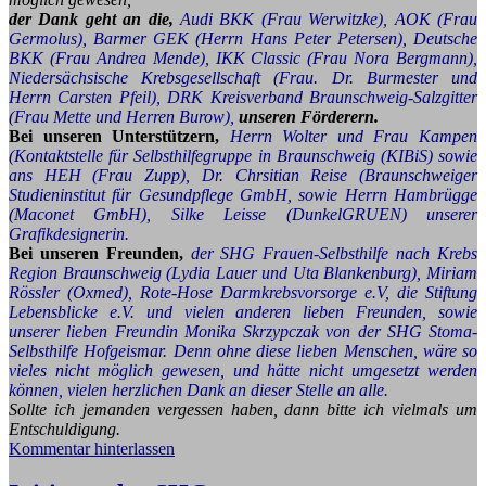
der Dank geht an die,
Audi BKK (Frau Werwitzke), AOK (Frau
Germolus), Barmer GEK (Herrn Hans Peter Petersen), Deutsche
BKK (Frau Andrea Mende), IKK Classic (Frau Nora Bergmann),
Niedersächsische Krebsgesellschaft (Frau. Dr. Burmester und
Herrn Carsten Pfeil), DRK Kreisverband Braunschweig-Salzgitter
(Frau Mette und Herren Burow),
unseren Förderern.
Bei unseren Unterstützern,
Herrn Wolter und Frau Kampen
(Kontaktstelle für Selbsthilfegruppe in Braunschweig (KIBiS) sowie
ans HEH (Frau Zupp), Dr. Chrsitian Reise (Braunschweiger
Studieninstitut für Gesundpflege GmbH, sowie Herrn Hambrügge
(Maconet GmbH), Silke Leisse (DunkelGRUEN) unserer
Grafikdesignerin.
Bei unseren Freunden,
der SHG Frauen-Selbsthilfe nach Krebs
Region Braunschweig (Lydia Lauer und Uta Blankenburg), Miriam
Rössler (Oxmed), Rote-Hose Darmkrebsvorsorge e.V, die Stiftung
Lebensblicke e.V. und vielen anderen lieben Freunden, sowie
unserer lieben Freundin Monika Skrzypczak von der SHG Stoma-
Selbsthilfe Hofgeismar. Denn ohne diese lieben Menschen, wäre so
vieles nicht möglich gewesen, und hätte nicht umgesetzt werden
können, vielen herzlichen Dank an dieser Stelle an alle.
Sollte ich jemanden vergessen haben, dann bitte ich vielmals um
Entschuldigung.
Kommentar hinterlassen