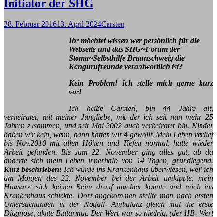
Initiator der SHG
28. Februar 2016
13. April 2024
Carsten
Ihr möchtet wissen wer persönlich für die
Webseite und das SHG~Forum der
Stoma~Selbsthilfe Braunschweig die
Kängurufreunde verantwortlich ist?
Kein Problem! Ich stelle mich gerne kurz
vor!
Ich heiße Carsten, bin 44 Jahre alt,
verheiratet, mit meiner Jungliebe, mit der ich seit nun mehr 25
Jahren zusammen, und seit Mai 2002 auch verheiratet bin. Kinder
haben wir kein, wenn, dann hätten wir 4 gewollt. Mein Leben verlief
bis Nov.2010 mit allen Höhen und Tiefen normal, hatte wieder
Arbeit gefunden. Bis zum 22. November ging alles gut, ab da
änderte sich mein Leben innerhalb von 14 Tagen, grundlegend.
Kurz beschrieben:
Ich wurde ins Krankenhaus überwiesen, weil ich
am Morgen des 22. November bei der Arbeit umkippte, mein
Hausarzt sich keinen Reim drauf machen konnte und mich ins
Krankenhaus schickte. Dort angekommen stellte man nach ersten
Untersuchungen in der Notfall- Ambulanz gleich mal die erste
Diagnose, akute Blutarmut. Der Wert war so niedrig, (der HB- Wert