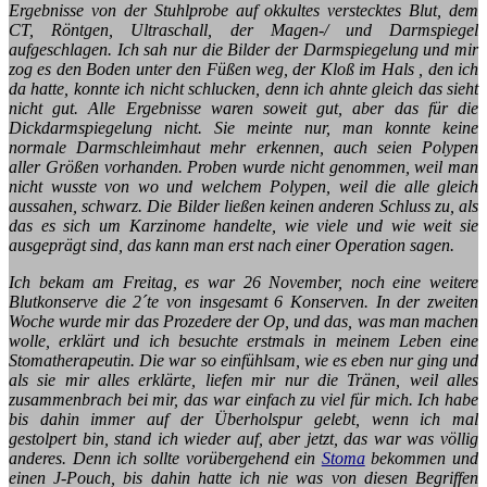
Ergebnisse von der Stuhlprobe auf okkultes verstecktes Blut, dem
CT, Röntgen, Ultraschall, der Magen-/ und Darmspiegel
aufgeschlagen. Ich sah nur die Bilder der Darmspiegelung und mir
zog es den Boden unter den Füßen weg, der Kloß im Hals , den ich
da hatte, konnte ich nicht schlucken, denn ich ahnte gleich das sieht
nicht gut. Alle Ergebnisse waren soweit gut, aber das für die
Dickdarmspiegelung nicht. Sie meinte nur, man konnte keine
normale Darmschleimhaut mehr erkennen, auch seien Polypen
aller Größen vorhanden. Proben wurde nicht genommen, weil man
nicht wusste von wo und welchem Polypen, weil die alle gleich
aussahen, schwarz. Die Bilder ließen keinen anderen Schluss zu, als
das es sich um Karzinome handelte, wie viele und wie weit sie
ausgeprägt sind, das kann man erst nach einer Operation sagen.
Ich bekam am Freitag, es war 26 November, noch eine weitere
Blutkonserve die 2´te von insgesamt 6 Konserven. In der zweiten
Woche wurde mir das Prozedere der Op, und das, was man machen
wolle, erklärt und ich besuchte erstmals in meinem Leben eine
Stomatherapeutin. Die war so einfühlsam, wie es eben nur ging und
als sie mir alles erklärte, liefen mir nur die Tränen, weil alles
zusammenbrach bei mir, das war einfach zu viel für mich. Ich habe
bis dahin immer auf der Überholspur gelebt, wenn ich mal
gestolpert bin, stand ich wieder auf, aber jetzt, das war was völlig
anderes. Denn ich sollte vorübergehend ein
Stoma
bekommen und
einen J-Pouch, bis dahin hatte ich nie was von diesen Begriffen