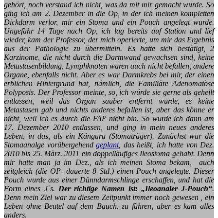
gehört, noch verstand ich nicht, was da mit mir gemacht wurde. So
ging ich am 2. Dezember in die Op, in der ich meinen kompletten
Dickdarm verlor, mir ein Stoma und ein Pouch angelegt wurde.
Ungefähr 14 Tage nach Op, ich lag bereits auf Station und lief
wieder, kam der Professor, der mich operierte, um mir das Ergebnis
aus der Pathologie zu übermitteln. Es hatte sich bestätigt, 2
Karzinome, die nicht durch die Darmwand gewachsen sind, keine
Metastasenbildung, Lymphknoten waren auch nicht befallen, andere
Organe, ebenfalls nicht. Aber es war Darmkrebs bei mir, der einen
erblichen Hintergrund hat, nämlich, die Familiäre Adenomatöse
Polyposis. Der Professor meinte, so, ich würde sie gerne als geheilt
entlassen, weil das Organ sauber entfernt wurde, es keine
Metastasen gab und nichts anderes befallen ist, aber das könne er
nicht, weil ich es durch die FAP nicht bin. So wurde ich dann am
17. Dezember 2010 entlassen, und ging in mein neues anderes
Leben, in das, als ein Känguru (Stomaträger). Zunächst war die
Stomaanalge vorübergehend
geplant
, das heißt, ich hatte von Dez.
2010 bis 25. März. 2011 ein doppelläufiges Ileostoma gehabt. Denn
mir hatte man ja im Dez., als ich meinen Stoma bekam, auch
zeitgleich (die OP- dauerte 8 Std.) einen Pouch angelegte. Dieser
Pouch wurde aus einer Dünndarmschlinge erschaffen, und hat die
Form eines J´s.
Der richtige Namen ist:
„Ileoanaler J-Pouch“
.
Denn mein Ziel war zu diesem Zeitpunkt immer noch gewesen , ein
Leben ohne Beutel auf dem Bauch, zu führen, aber es kam alles
anders.