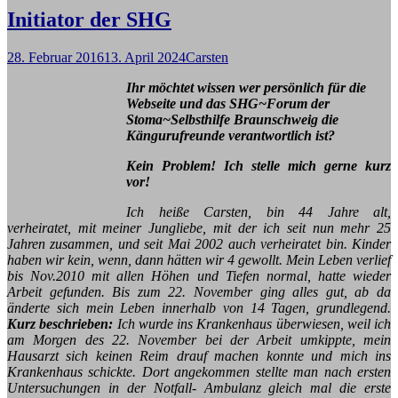
Initiator der SHG
28. Februar 2016
13. April 2024
Carsten
Ihr möchtet wissen wer persönlich für die
Webseite und das SHG~Forum der
Stoma~Selbsthilfe Braunschweig die
Kängurufreunde verantwortlich ist?
Kein Problem! Ich stelle mich gerne kurz
vor!
Ich heiße Carsten, bin 44 Jahre alt,
verheiratet, mit meiner Jungliebe, mit der ich seit nun mehr 25
Jahren zusammen, und seit Mai 2002 auch verheiratet bin. Kinder
haben wir kein, wenn, dann hätten wir 4 gewollt. Mein Leben verlief
bis Nov.2010 mit allen Höhen und Tiefen normal, hatte wieder
Arbeit gefunden. Bis zum 22. November ging alles gut, ab da
änderte sich mein Leben innerhalb von 14 Tagen, grundlegend.
Kurz beschrieben:
Ich wurde ins Krankenhaus überwiesen, weil ich
am Morgen des 22. November bei der Arbeit umkippte, mein
Hausarzt sich keinen Reim drauf machen konnte und mich ins
Krankenhaus schickte. Dort angekommen stellte man nach ersten
Untersuchungen in der Notfall- Ambulanz gleich mal die erste