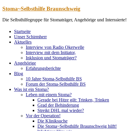
Zum
Stoma~Selbsthilfe Braunschweig
Inhalt
springen
Die Selbsthilfegruppe für Stomaträger, Angehörige und Interssierte!
Startseite
Unser Schirmherr
Aktuelles
Interview von Radio Okerwelle
Interview mit dem Initiator,
Inklusion und Stomaträger?
Angehörige
Erfahrungsberichte
Blog
10 Jahre Stoma-Selbsthilfe BS
Forum der Stoma-Selbsthilfe BS
Was ist ein Stoma?
Leben mit einem Stoma?
Gerade bei Hitze gilt: Trinken, Trinken
Grad der Behinderung
Streikt DHL mal wieder?
Vor der Operation!
Die Kliniksuche
Die Stoma~Selbsthilfe Braunschweig hilft!