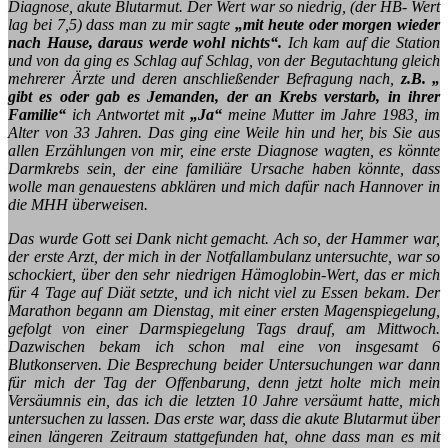
Diagnose, akute Blutarmut. Der Wert war so niedrig, (der HB- Wert
lag bei 7,5) dass man zu mir sagte
„mit heute oder morgen wieder
nach Hause, daraus werde wohl nichts“.
Ich kam auf die Station
und von da ging es Schlag auf Schlag, von der Begutachtung gleich
mehrerer Ärzte und deren anschließender Befragung nach,
z.B. „
gibt es oder gab es Jemanden, der an Krebs verstarb, in ihrer
Familie“
ich Antwortet mit
„Ja“
meine Mutter im Jahre 1983, im
Alter von 33 Jahren. Das ging eine Weile hin und her, bis Sie aus
allen Erzählungen von mir, eine erste Diagnose wagten, es könnte
Darmkrebs sein, der eine familiäre Ursache haben könnte, dass
wolle man genauestens abklären und mich dafür nach Hannover in
die MHH überweisen.
Das wurde Gott sei Dank nicht gemacht. Ach so, der Hammer war,
der erste Arzt, der mich in der Notfallambulanz untersuchte, war so
schockiert, über den sehr niedrigen Hämoglobin-Wert, das er mich
für 4 Tage auf Diät setzte, und ich nicht viel zu Essen bekam. Der
Marathon begann am Dienstag, mit einer ersten Magenspiegelung,
gefolgt von einer Darmspiegelung Tags drauf, am Mittwoch.
Dazwischen bekam ich schon mal eine von insgesamt 6
Blutkonserven. Die Besprechung beider Untersuchungen war dann
für mich der Tag der Offenbarung, denn jetzt holte mich mein
Versäumnis ein, das ich die letzten 10 Jahre versäumt hatte, mich
untersuchen zu lassen. Das erste war, dass die akute Blutarmut über
einen längeren Zeitraum stattgefunden hat, ohne dass man es mit