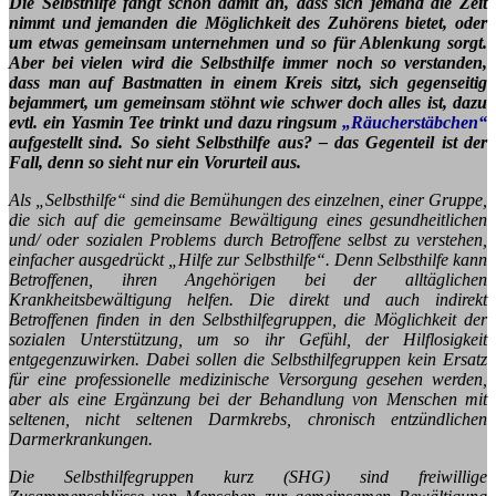
Die Selbsthilfe fängt schon damit an, dass sich jemand die Zeit
nimmt und jemanden die Möglichkeit des Zuhörens bietet, oder
um etwas gemeinsam unternehmen und so für Ablenkung sorgt.
Aber bei vielen wird die Selbsthilfe immer noch so verstanden,
dass man auf Bastmatten in einem Kreis sitzt, sich gegenseitig
bejammert, um gemeinsam stöhnt wie schwer doch alles ist, dazu
evtl. ein Yasmin Tee trinkt und dazu ringsum
„Räucherstäbchen“
aufgestellt sind. So sieht Selbsthilfe aus? – das Gegenteil ist der
Fall, denn so sieht nur ein Vorurteil aus.
Als „Selbsthilfe“ sind die Bemühungen des einzelnen, einer Gruppe,
die sich auf die gemeinsame Bewältigung eines gesundheitlichen
und/ oder sozialen Problems durch Betroffene selbst zu verstehen,
einfacher ausgedrückt „Hilfe zur Selbsthilfe“. Denn Selbsthilfe kann
Betroffenen, ihren Angehörigen bei der alltäglichen
Krankheitsbewältigung helfen. Die direkt und auch indirekt
Betroffenen finden in den Selbsthilfegruppen, die Möglichkeit der
sozialen Unterstützung, um so ihr Gefühl, der Hilflosigkeit
entgegenzuwirken.
Dabei sollen die Selbsthilfegruppen kein Ersatz
für eine professionelle medizinische Versorgung gesehen werden,
aber als eine Ergänzung bei der Behandlung von Menschen mit
seltenen, nicht seltenen Darmkrebs, chronisch entzündlichen
Darmerkrankungen.
Die Selbsthilfegruppen kurz (SHG) sind freiwillige