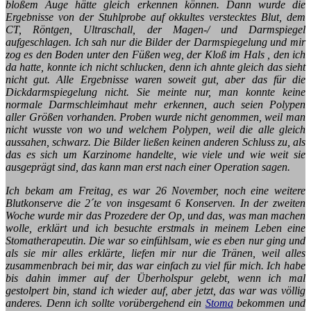
bloßem Auge hätte gleich erkennen können. Dann wurde die
Ergebnisse von der Stuhlprobe auf okkultes verstecktes Blut, dem
CT, Röntgen, Ultraschall, der Magen-/ und Darmspiegel
aufgeschlagen. Ich sah nur die Bilder der Darmspiegelung und mir
zog es den Boden unter den Füßen weg, der Kloß im Hals , den ich
da hatte, konnte ich nicht schlucken, denn ich ahnte gleich das sieht
nicht gut. Alle Ergebnisse waren soweit gut, aber das für die
Dickdarmspiegelung nicht. Sie meinte nur, man konnte keine
normale Darmschleimhaut mehr erkennen, auch seien Polypen
aller Größen vorhanden. Proben wurde nicht genommen, weil man
nicht wusste von wo und welchem Polypen, weil die alle gleich
aussahen, schwarz. Die Bilder ließen keinen anderen Schluss zu, als
das es sich um Karzinome handelte, wie viele und wie weit sie
ausgeprägt sind, das kann man erst nach einer Operation sagen.
Ich bekam am Freitag, es war 26 November, noch eine weitere
Blutkonserve die 2´te von insgesamt 6 Konserven. In der zweiten
Woche wurde mir das Prozedere der Op, und das, was man machen
wolle, erklärt und ich besuchte erstmals in meinem Leben eine
Stomatherapeutin. Die war so einfühlsam, wie es eben nur ging und
als sie mir alles erklärte, liefen mir nur die Tränen, weil alles
zusammenbrach bei mir, das war einfach zu viel für mich. Ich habe
bis dahin immer auf der Überholspur gelebt, wenn ich mal
gestolpert bin, stand ich wieder auf, aber jetzt, das war was völlig
anderes. Denn ich sollte vorübergehend ein
Stoma
bekommen und