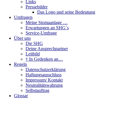
Links
Pressebilder
Das Logo und seine Bedeutung
Umfragen
Meine Stomaanlage …
Erwartungen an SHG´s
Service-Umfrage
Über uns
Die SHG
Deine Ansprechpartner
Leitbild
† In Gedenken an…
Regeln
Datenschutzerklärung
Haftungsausschluss
Impressum/ Kontakt
Neutralitätswahrung
Selbstauftrag
Glossar