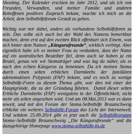
Shooting. Der Kalender erschien im Jahr 2012, und als ich von
Freunden, Verwandten, und meiner Familie und anderen
Betroffenen positiven Zuspruch bekam, machte ich mich an die
Arbeit, dem Selbsthilfeforum Gestalt zu geben.
Wichtig war mir dabei, anders als vorhandene Selbsthilfeforen zu
sein. Das sollte sich auch bei der Wahl des Namens bemerkbar
machen, denn erst auf den zweiten Blick offenbart sich Einem, was
sich hinter dem Namen
„Kängurufreunde“
, wirklich verbirgt. Aber
eigentlich habe ich es meiner Frau zu verdanken, dass der Name
auf ein australisches Beuteltier fiel, denn auch sie haben ja ein
Beutel, genau wie wir Stomaträger und was lag da näher, als es
nach den echten Kängurus zu benennen. Da ich meinen Stoma
durch einen selten erblichen Darmkrebs der familiären
adenomatösen Polyposis (FAP) bekam, und es noch zu wenige
Selbsthilfe-Foren zu diesem Thema gibt, war dies mit einer der
Hauptgründe, die zu der Gründung führten. Damit dieser selten
Erbliche Darmkrebs (FAP) wenigstens in der Öffentlichkeit, nicht
mehr als selten angesehen wird. Und am 08.Mai.2013 war es dann
soweit, und mit den Forum der Stoma-Selbsthilfe Braunschweig
erblickte ein weiteres
Selbsthilfe-Forum
das Licht der Internetwelt.
Und seitdem 25.09.2014 gibt es jetzt auch die
Selbsthilfegruppe
Stoma~Selbsthilfe Braunschweig „Die Kängurufreunde“ und die
dazugehörige Homepage
www.stoma-selbsthilfe-bs.de