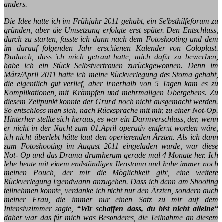
anders.
Die Idee hatte ich im Frühjahr 2011 gehabt, ein Selbsthilfeforum zu
gründen, aber die Umsetzung erfolgte erst später. Den Entschluss,
durch zu starten, fasste ich dann nach dem Fotoshooting und dem
im darauf folgenden Jahr erschienen Kalender von Coloplast.
Dadurch, dass ich mich getraut hatte, mich dafür zu bewerben,
habe ich ein Stück Selbstvertrauen zurückgewonnen. Denn im
März/April 2011 hatte ich meine Rückverlegung des Stoma gehabt,
die eigentlich gut verlief, aber innerhalb von 5 Tagen kam es zu
Komplikationen, mit Krämpfen und mehrmaligen Übergebens. Zu
diesem Zeitpunkt konnte der Grund noch nicht ausgemacht werden.
So entschloss man sich, nach Rücksprache mit mir, zu einer Not-Op.
Hinterher stellte sich heraus, es war ein Darmverschluss, der, wenn
er nicht in der Nacht zum 01.April operativ entfernt worden wäre,
ich nicht überlebt hätte laut den operierenden Ärzten. Als ich dann
zum Fotoshooting im August 2011 eingeladen wurde, war diese
Not- Op und das Drama drumherum gerade mal 4 Monate her. Ich
lebe heute mit einem endständigen Ileostoma und habe immer noch
meinen Pouch, der mir die Möglichkeit gibt, eine weitere
Rückverlegung irgendwann anzugehen. Dass ich dann am Shooting
teilnehmen konnte, verdanke ich nicht nur den Ärzten, sondern auch
meiner Frau, die immer nur einen Satz zu mir auf dem
Intensivzimmer sagte,
“Wir schaffen dass, du bist nicht alleine“
daher war das für mich was Besonderes, die Teilnahme an diesem