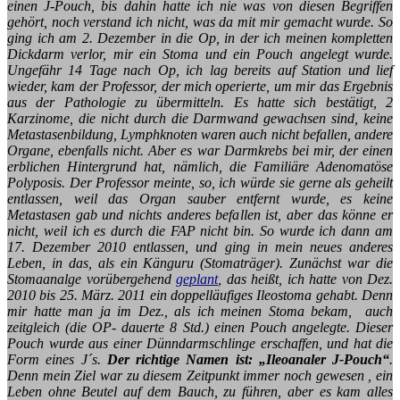
einen J-Pouch, bis dahin hatte ich nie was von diesen Begriffen
gehört, noch verstand ich nicht, was da mit mir gemacht wurde. So
ging ich am 2. Dezember in die Op, in der ich meinen kompletten
Dickdarm verlor, mir ein Stoma und ein Pouch angelegt wurde.
Ungefähr 14 Tage nach Op, ich lag bereits auf Station und lief
wieder, kam der Professor, der mich operierte, um mir das Ergebnis
aus der Pathologie zu übermitteln. Es hatte sich bestätigt, 2
Karzinome, die nicht durch die Darmwand gewachsen sind, keine
Metastasenbildung, Lymphknoten waren auch nicht befallen, andere
Organe, ebenfalls nicht. Aber es war Darmkrebs bei mir, der einen
erblichen Hintergrund hat, nämlich, die Familiäre Adenomatöse
Polyposis. Der Professor meinte, so, ich würde sie gerne als geheilt
entlassen, weil das Organ sauber entfernt wurde, es keine
Metastasen gab und nichts anderes befallen ist, aber das könne er
nicht, weil ich es durch die FAP nicht bin. So wurde ich dann am
17. Dezember 2010 entlassen, und ging in mein neues anderes
Leben, in das, als ein Känguru (Stomaträger). Zunächst war die
Stomaanalge vorübergehend
geplant
, das heißt, ich hatte von Dez.
2010 bis 25. März. 2011 ein doppelläufiges Ileostoma gehabt. Denn
mir hatte man ja im Dez., als ich meinen Stoma bekam, auch
zeitgleich (die OP- dauerte 8 Std.) einen Pouch angelegte. Dieser
Pouch wurde aus einer Dünndarmschlinge erschaffen, und hat die
Form eines J´s.
Der richtige Namen ist:
„Ileoanaler J-Pouch“
.
Denn mein Ziel war zu diesem Zeitpunkt immer noch gewesen , ein
Leben ohne Beutel auf dem Bauch, zu führen, aber es kam alles