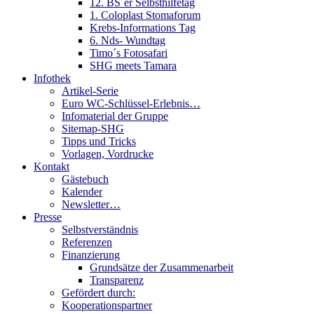
12. BS´er Selbsthilfetag
1. Coloplast Stomaforum
Krebs-Informations Tag
6. Nds- Wundtag
Timo´s Fotosafari
SHG meets Tamara
Infothek
Artikel-Serie
Euro WC-Schlüssel-Erlebnis…
Infomaterial der Gruppe
Sitemap-SHG
Tipps und Tricks
Vorlagen, Vordrucke
Kontakt
Gästebuch
Kalender
Newsletter…
Presse
Selbstverständnis
Referenzen
Finanzierung
Grundsätze der Zusammenarbeit
Transparenz
Gefördert durch:
Kooperationspartner