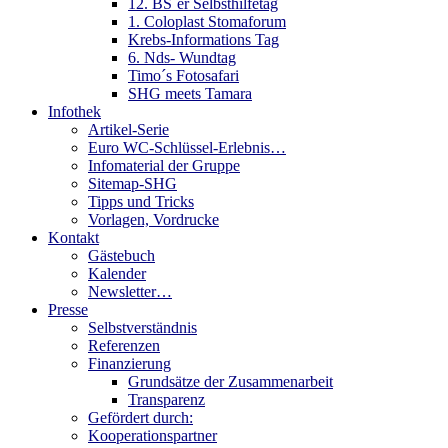
12. BS´er Selbsthilfetag
1. Coloplast Stomaforum
Krebs-Informations Tag
6. Nds- Wundtag
Timo´s Fotosafari
SHG meets Tamara
Infothek
Artikel-Serie
Euro WC-Schlüssel-Erlebnis…
Infomaterial der Gruppe
Sitemap-SHG
Tipps und Tricks
Vorlagen, Vordrucke
Kontakt
Gästebuch
Kalender
Newsletter…
Presse
Selbstverständnis
Referenzen
Finanzierung
Grundsätze der Zusammenarbeit
Transparenz
Gefördert durch:
Kooperationspartner