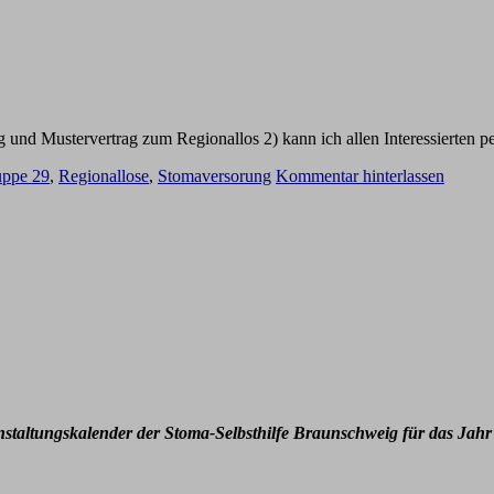
nd Mustervertrag zum Regionallos 2) kann ich allen Interessierten pe
uppe 29
,
Regionallose
,
Stomaversorung
Kommentar hinterlassen
nstaltungskalender der Stoma-Selbsthilfe Braunschweig für das Jahr