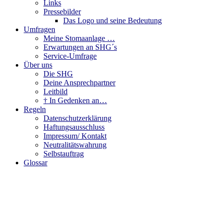
Links
Pressebilder
Das Logo und seine Bedeutung
Umfragen
Meine Stomaanlage …
Erwartungen an SHG´s
Service-Umfrage
Über uns
Die SHG
Deine Ansprechpartner
Leitbild
† In Gedenken an…
Regeln
Datenschutzerklärung
Haftungsausschluss
Impressum/ Kontakt
Neutralitätswahrung
Selbstauftrag
Glossar