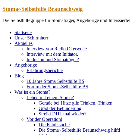
Zum
Stoma~Selbsthilfe Braunschweig
Inhalt
springen
Die Selbsthilfegruppe für Stomaträger, Angehörige und Interssierte!
Startseite
Unser Schirmherr
Aktuelles
Interview von Radio Okerwelle
Interview mit dem Initiator,
Inklusion und Stomaträger?
Angehörige
Erfahrungsberichte
Blog
10 Jahre Stoma-Selbsthilfe BS
Forum der Stoma-Selbsthilfe BS
Was ist ein Stoma?
Leben mit einem Stoma?
Gerade bei Hitze gilt: Trinken, Trinken
Grad der Behinderung
Streikt DHL mal wieder?
Vor der Operation!
Die Kliniksuche
Die Stoma~Selbsthilfe Braunschweig hilft!