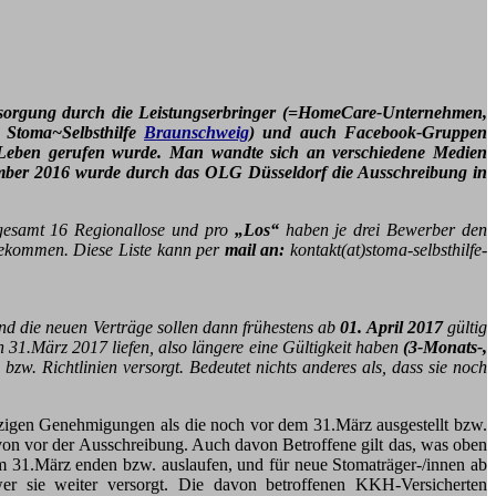
rsorgung durch die Leistungserbringer (=HomeCare-Unternehmen,
e Stoma~Selbsthilfe
Braunschweig
) und auch Facebook-Gruppen
ins Leben gerufen wurde. Man wandte sich an verschiedene Medien
ovember 2016 wurde durch das OLG Düsseldorf die Ausschreibung in
nsgesamt 16 Regionallose und pro
„Los“
haben je drei Bewerber den
kommen. Diese Liste kann per
mail an:
kontakt(at)stoma-selbsthilfe-
nd die neuen Verträge sollen dann frühestens ab
01. April 2017
gültig
31.März 2017 liefen, also längere eine Gültigkeit haben
(3-Monats-,
w. Richtlinien versorgt. Bedeutet nichts anderes als, dass sie noch
tzigen Genehmigungen als die noch vor dem 31.März ausgestellt bzw.
von vor der Ausschreibung. Auch davon Betroffene gilt das, was oben
m 31.März enden bzw. auslaufen, und für neue Stomaträger-/innen ab
er sie weiter versorgt. Die davon betroffenen KKH-Versicherten