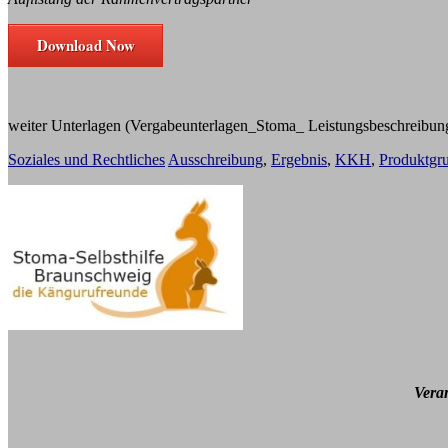
Download Now
weiter Unterlagen (Vergabeunterlagen_Stoma_ Leistungsbeschreibung u
Soziales und Rechtliches
Ausschreibung
,
Ergebnis
,
KKH
,
Produktgr
Vera