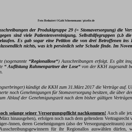
Foto:Reduziert ©Gabi Schoenemann / pixelio.de
sschreibungen der Produktgruppe 29 (= Stomaversorgung)
die Ve
gen sind viele Patientenvereinigung, Selbsthilfegruppen (z.b di
 gelaufen. Es gab sogar eine Petition die von drei Betroffenen 
chlussendlich nichts, was ich persönlich sehr Schade finde. Im N
ete (sogenannte
“Regionallose“
) Ausschreibungen erfolgt. Es gibt i
ste
“ Auflistung Rahmenpartner der Lose“
von der KKH zugesandt be
n.
ungserbringer) kündigt die KKH zum 31.März 2017 die Verträge auf. U
erte noch Genehmigungen für Stomaversorgung besitzen, die über den 
um Ablauf der Genehmigungszeit nach dem bisher gültigen Verträgen bz
noch solange seiner Versorgungspflicht nachkommen!
Auch alle je
31.März hinausgehen), erfolgen noch nach dem geltendem Vertragsrecht 
räger-/innen, deren Genehmigungen (also der Versorgungszeitraum) zu
usschreibungsgewinnern für ihr Regionallos auswählen dürfen, w