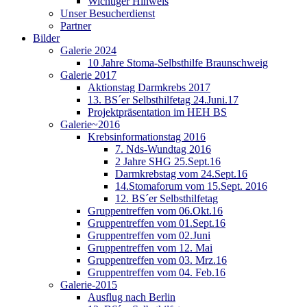
Wichtiger Hinweis
Unser Besucherdienst
Partner
Bilder
Galerie 2024
10 Jahre Stoma-Selbsthilfe Braunschweig
Galerie 2017
Aktionstag Darmkrebs 2017
13. BS´er Selbsthilfetag 24.Juni.17
Projektpräsentation im HEH BS
Galerie~2016
Krebsinformationstag 2016
7. Nds-Wundtag 2016
2 Jahre SHG 25.Sept.16
Darmkrebstag vom 24.Sept.16
14.Stomaforum vom 15.Sept. 2016
12. BS´er Selbsthilfetag
Gruppentreffen vom 06.Okt.16
Gruppentreffen vom 01.Sept.16
Gruppentreffen vom 02.Juni
Gruppentreffen vom 12. Mai
Gruppentreffen vom 03. Mrz.16
Gruppentreffen vom 04. Feb.16
Galerie-2015
Ausflug nach Berlin