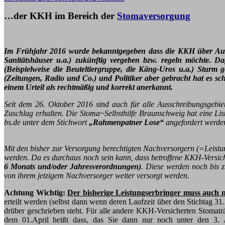
…der KKH im Bereich der
Stomaversorgung
Im Frühjahr 2016 wurde bekanntgegeben dass die KKH über Au
Sanitätshäuser u.a.)
zukünftig vergeben bzw. regeln möchte. Dage
(Beispielweise die Beuteltiergruppe, die Käng-Uros u.a.) Sturm
(Zeitungen, Radio und Co.) und Politiker aber gebracht hat es s
einem Urteil als rechtmäßig und korrekt anerkannt.
Seit dem 26. Oktober 2016 sind auch für alle Ausschreibungsgebi
Zuschlag erhalten. Die Stoma~Selbsthilfe Braunschweig hat eine Li
bs.de unter dem Stichwort
„Rahmenpatner Lose“
angefordert werde
Mit den bisher zur Versorgung berechtigten Nachversorgern (=Leist
werden. Da es durchaus noch sein kann, dass betroffene KKH-Versich
6 Monats und/oder Jahresverordnungen)
. Diese werden noch bis z
von ihrem jetzigem Nachversorger weiter versorgt werden.
Achtung Wichtig:
Der bisherige Leistungserbringer muss auch 
erteilt werden (selbst dann wenn deren Laufzeit über den Stichtag 
drüber geschrieben steht. Für alle andere KKH-Versicherten Stomat
dem 01.April heißt dass, das Sie dann nur noch unter den 3. A