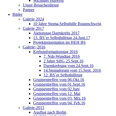
Wichtiger Hinweis
Unser Besucherdienst
Partner
Bilder
Galerie 2024
10 Jahre Stoma-Selbsthilfe Braunschweig
Galerie 2017
Aktionstag Darmkrebs 2017
13. BS´er Selbsthilfetag 24.Juni.17
Projektpräsentation im HEH BS
Galerie~2016
Krebsinformationstag 2016
7. Nds-Wundtag 2016
2 Jahre SHG 25.Sept.16
Darmkrebstag vom 24.Sept.16
14.Stomaforum vom 15.Sept. 2016
12. BS´er Selbsthilfetag
Gruppentreffen vom 06.Okt.16
Gruppentreffen vom 01.Sept.16
Gruppentreffen vom 02.Juni
Gruppentreffen vom 12. Mai
Gruppentreffen vom 03. Mrz.16
Gruppentreffen vom 04. Feb.16
Galerie-2015
Ausflug nach Berlin