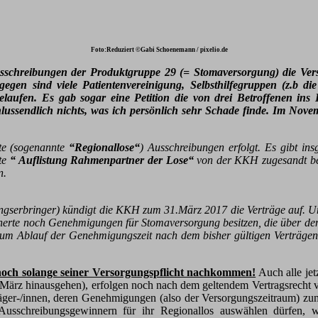
Foto:Reduziert ©Gabi Schoenemann / pixelio.de
sschreibungen der Produktgruppe 29 (= Stomaversorgung)
die Ve
gen sind viele Patientenvereinigung, Selbsthilfegruppen (z.b di
 gelaufen. Es gab sogar eine Petition die von drei Betroffenen 
chlussendlich nichts, was ich persönlich sehr Schade finde. Im N
ete (sogenannte
“Regionallose“
) Ausschreibungen erfolgt. Es gibt i
ste
“ Auflistung Rahmenpartner der Lose“
von der KKH zugesandt be
n.
ungserbringer) kündigt die KKH zum 31.März 2017 die Verträge auf. U
erte noch Genehmigungen für Stomaversorgung besitzen, die über den 
um Ablauf der Genehmigungszeit nach dem bisher gültigen Verträgen bz
noch solange seiner Versorgungspflicht nachkommen!
Auch alle je
31.März hinausgehen), erfolgen noch nach dem geltendem Vertragsrecht 
räger-/innen, deren Genehmigungen (also der Versorgungszeitraum) zu
usschreibungsgewinnern für ihr Regionallos auswählen dürfen, w