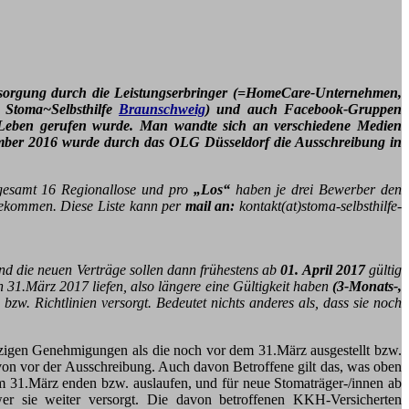
rsorgung durch die Leistungserbringer (=HomeCare-Unternehmen,
e Stoma~Selbsthilfe
Braunschweig
) und auch Facebook-Gruppen
ins Leben gerufen wurde. Man wandte sich an verschiedene Medien
ovember 2016 wurde durch das OLG Düsseldorf die Ausschreibung in
nsgesamt 16 Regionallose und pro
„Los“
haben je drei Bewerber den
kommen. Diese Liste kann per
mail an:
kontakt(at)stoma-selbsthilfe-
nd die neuen Verträge sollen dann frühestens ab
01. April 2017
gültig
31.März 2017 liefen, also längere eine Gültigkeit haben
(3-Monats-,
w. Richtlinien versorgt. Bedeutet nichts anderes als, dass sie noch
tzigen Genehmigungen als die noch vor dem 31.März ausgestellt bzw.
von vor der Ausschreibung. Auch davon Betroffene gilt das, was oben
m 31.März enden bzw. auslaufen, und für neue Stomaträger-/innen ab
er sie weiter versorgt. Die davon betroffenen KKH-Versicherten