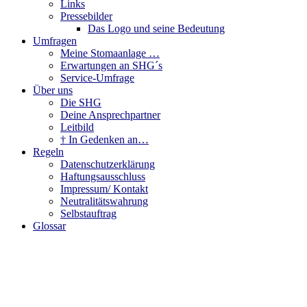
Links
Pressebilder
Das Logo und seine Bedeutung
Umfragen
Meine Stomaanlage …
Erwartungen an SHG´s
Service-Umfrage
Über uns
Die SHG
Deine Ansprechpartner
Leitbild
† In Gedenken an…
Regeln
Datenschutzerklärung
Haftungsausschluss
Impressum/ Kontakt
Neutralitätswahrung
Selbstauftrag
Glossar