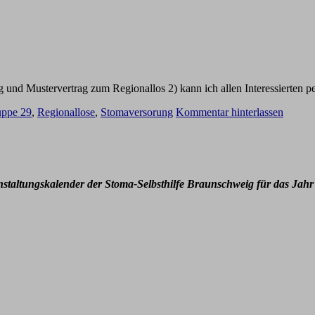
nd Mustervertrag zum Regionallos 2) kann ich allen Interessierten pe
uppe 29
,
Regionallose
,
Stomaversorung
Kommentar hinterlassen
nstaltungskalender der Stoma-Selbsthilfe Braunschweig für das Jahr