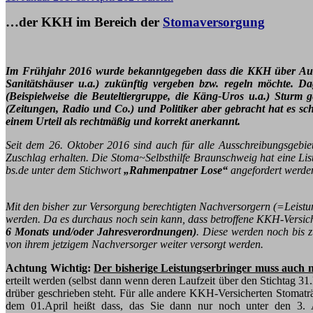
…der KKH im Bereich der
Stomaversorgung
Im Frühjahr 2016 wurde bekanntgegeben dass die KKH über Au
Sanitätshäuser u.a.)
zukünftig vergeben bzw. regeln möchte. Dage
(Beispielweise die Beuteltiergruppe, die Käng-Uros u.a.) Sturm
(Zeitungen, Radio und Co.) und Politiker aber gebracht hat es s
einem Urteil als rechtmäßig und korrekt anerkannt.
Seit dem 26. Oktober 2016 sind auch für alle Ausschreibungsgebi
Zuschlag erhalten. Die Stoma~Selbsthilfe Braunschweig hat eine Li
bs.de unter dem Stichwort
„Rahmenpatner Lose“
angefordert werde
Mit den bisher zur Versorgung berechtigten Nachversorgern (=Leist
werden. Da es durchaus noch sein kann, dass betroffene KKH-Versich
6 Monats und/oder Jahresverordnungen)
. Diese werden noch bis z
von ihrem jetzigem Nachversorger weiter versorgt werden.
Achtung Wichtig:
Der bisherige Leistungserbringer muss auch 
erteilt werden (selbst dann wenn deren Laufzeit über den Stichtag 
drüber geschrieben steht. Für alle andere KKH-Versicherten Stomat
dem 01.April heißt dass, das Sie dann nur noch unter den 3. A