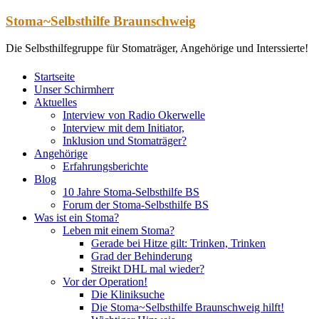
Zum
Stoma~Selbsthilfe Braunschweig
Inhalt
springen
Die Selbsthilfegruppe für Stomaträger, Angehörige und Interssierte!
Startseite
Unser Schirmherr
Aktuelles
Interview von Radio Okerwelle
Interview mit dem Initiator,
Inklusion und Stomaträger?
Angehörige
Erfahrungsberichte
Blog
10 Jahre Stoma-Selbsthilfe BS
Forum der Stoma-Selbsthilfe BS
Was ist ein Stoma?
Leben mit einem Stoma?
Gerade bei Hitze gilt: Trinken, Trinken
Grad der Behinderung
Streikt DHL mal wieder?
Vor der Operation!
Die Kliniksuche
Die Stoma~Selbsthilfe Braunschweig hilft!