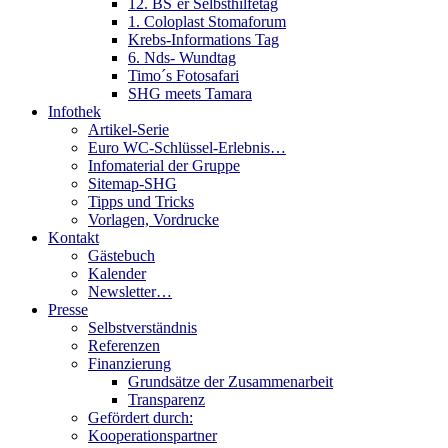
12. BS´er Selbsthilfetag
1. Coloplast Stomaforum
Krebs-Informations Tag
6. Nds- Wundtag
Timo´s Fotosafari
SHG meets Tamara
Infothek
Artikel-Serie
Euro WC-Schlüssel-Erlebnis…
Infomaterial der Gruppe
Sitemap-SHG
Tipps und Tricks
Vorlagen, Vordrucke
Kontakt
Gästebuch
Kalender
Newsletter…
Presse
Selbstverständnis
Referenzen
Finanzierung
Grundsätze der Zusammenarbeit
Transparenz
Gefördert durch:
Kooperationspartner