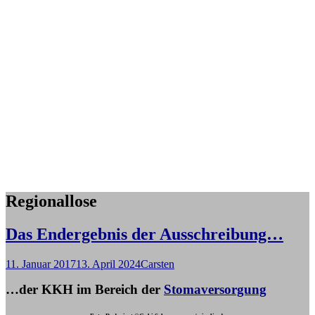
Regionallose
Das Endergebnis der Ausschreibung…
11. Januar 2017
13. April 2024
Carsten
…der KKH im Bereich der
Stomaversorgung