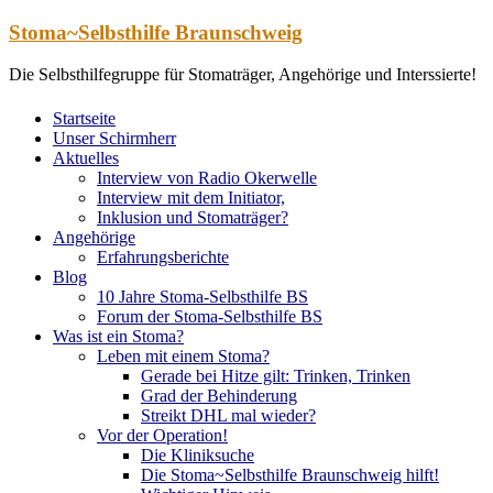
Zum
Stoma~Selbsthilfe Braunschweig
Inhalt
springen
Die Selbsthilfegruppe für Stomaträger, Angehörige und Interssierte!
Startseite
Unser Schirmherr
Aktuelles
Interview von Radio Okerwelle
Interview mit dem Initiator,
Inklusion und Stomaträger?
Angehörige
Erfahrungsberichte
Blog
10 Jahre Stoma-Selbsthilfe BS
Forum der Stoma-Selbsthilfe BS
Was ist ein Stoma?
Leben mit einem Stoma?
Gerade bei Hitze gilt: Trinken, Trinken
Grad der Behinderung
Streikt DHL mal wieder?
Vor der Operation!
Die Kliniksuche
Die Stoma~Selbsthilfe Braunschweig hilft!