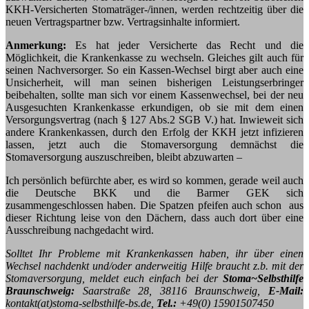
KKH-Versicherten Stomaträger-/innen, werden rechtzeitig über die
neuen Vertragspartner bzw. Vertragsinhalte informiert.
Anmerkung:
Es hat jeder Versicherte das Recht und die
Möglichkeit, die Krankenkasse zu wechseln. Gleiches gilt auch für
seinen Nachversorger. So ein Kassen-Wechsel birgt aber auch eine
Unsicherheit, will man seinen bisherigen Leistungserbringer
beibehalten, sollte man sich vor einem Kassenwechsel, bei der neu
Ausgesuchten Krankenkasse erkundigen, ob sie mit dem einen
Versorgungsvertrag (nach § 127 Abs.2 SGB V.) hat. Inwieweit sich
andere Krankenkassen, durch den Erfolg der KKH jetzt infizieren
lassen, jetzt auch die Stomaversorgung demnächst die
Stomaversorgung auszuschreiben, bleibt abzuwarten –
Ich persönlich befürchte aber, es wird so kommen, gerade weil auch
die Deutsche BKK und die Barmer GEK sich
zusammengeschlossen haben. Die Spatzen pfeifen auch schon aus
dieser Richtung leise von den Dächern, dass auch dort über eine
Ausschreibung nachgedacht wird.
Solltet Ihr Probleme mit Krankenkassen haben, ihr über einen
Wechsel nachdenkt und/oder anderweitig Hilfe braucht z.b. mit der
Stomaversorgung, meldet euch einfach bei der
Stoma~Selbsthilfe
Braunschweig:
Saarstraße 28, 38116 Braunschweig,
E-Mail:
kontakt(at)stoma-selbsthilfe-bs.de,
Tel.:
+49(0) 15901507450