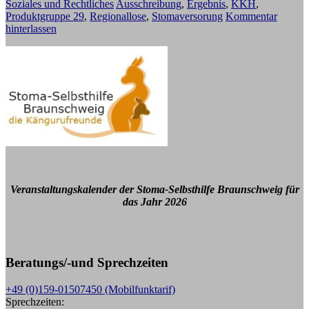
Soziales und Rechtliches
Ausschreibung
,
Ergebnis
,
KKH
,
Produktgruppe 29
,
Regionallose
,
Stomaversorung
Kommentar
hinterlassen
Veranstaltungskalender der Stoma-Selbsthilfe Braunschweig für
das Jahr 2026
Beratungs/-und Sprechzeiten
+49 (0)159-01507450 (Mobilfunktarif)
Sprechzeiten: