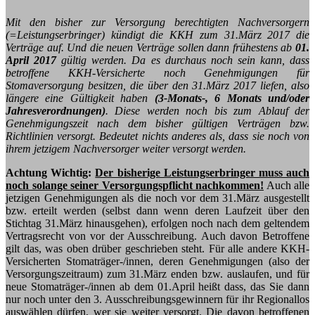
Mit den bisher zur Versorgung berechtigten Nachversorgern
(=Leistungserbringer) kündigt die KKH zum 31.März 2017 die
Verträge auf. Und die neuen Verträge sollen dann frühestens ab
01.
April 2017
gültig werden. Da es durchaus noch sein kann, dass
betroffene KKH-Versicherte noch Genehmigungen für
Stomaversorgung besitzen, die über den 31.März 2017 liefen, also
längere eine Gültigkeit haben
(3-Monats-, 6 Monats und/oder
Jahresverordnungen)
. Diese werden noch bis zum Ablauf der
Genehmigungszeit nach dem bisher gültigen Verträgen bzw.
Richtlinien versorgt. Bedeutet nichts anderes als, dass sie noch von
ihrem jetzigem Nachversorger weiter versorgt werden.
Achtung Wichtig:
Der bisherige Leistungserbringer muss auch
noch solange seiner Versorgungspflicht nachkommen!
Auch alle
jetzigen Genehmigungen als die noch vor dem 31.März ausgestellt
bzw. erteilt werden (selbst dann wenn deren Laufzeit über den
Stichtag 31.März hinausgehen), erfolgen noch nach dem geltendem
Vertragsrecht von vor der Ausschreibung. Auch davon Betroffene
gilt das, was oben drüber geschrieben steht. Für alle andere KKH-
Versicherten Stomaträger-/innen, deren Genehmigungen (also der
Versorgungszeitraum) zum 31.März enden bzw. auslaufen, und für
neue Stomaträger-/innen ab dem 01.April heißt dass, das Sie dann
nur noch unter den 3. Ausschreibungsgewinnern für ihr Regionallos
auswählen dürfen, wer sie weiter versorgt. Die davon betroffenen