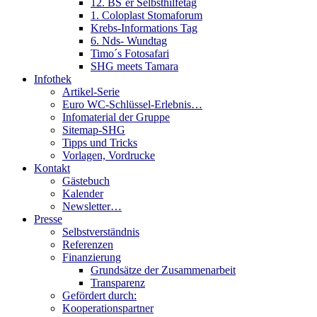
12. BS´er Selbsthilfetag
1. Coloplast Stomaforum
Krebs-Informations Tag
6. Nds- Wundtag
Timo´s Fotosafari
SHG meets Tamara
Infothek
Artikel-Serie
Euro WC-Schlüssel-Erlebnis…
Infomaterial der Gruppe
Sitemap-SHG
Tipps und Tricks
Vorlagen, Vordrucke
Kontakt
Gästebuch
Kalender
Newsletter…
Presse
Selbstverständnis
Referenzen
Finanzierung
Grundsätze der Zusammenarbeit
Transparenz
Gefördert durch:
Kooperationspartner