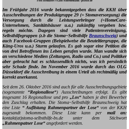
Foto:Reduziert ©Gabi Schoenemann / pixelio.de
Im Frühjahr 2016 wurde bekanntgegeben dass die KKH über
Ausschreibungen der Produktgruppe 29 (= Stomaversorgung)
die
Versorgung durch die Leistungserbringer (=HomeCare-
Unternehmen, Sanitätshäuser u.a.)
zukünftig vergeben bzw.
regeln möchte. Dagegen sind viele Patientenvereinigung,
Selbsthilfegruppen (z.b die Stoma~Selbsthilfe
Braunschweig
) und
auch Facebook-Gruppen (Beispielweise die Beuteltiergruppe, die
Käng-Uros u.a.) Sturm gelaufen. Es gab sogar eine Petition die
von drei Betroffenen ins Leben gerufen wurde. Man wandte sich
an verschiedene Medien (Zeitungen, Radio und Co.) und Politiker
aber gebracht hat es schlussendlich nichts, was ich persönlich
sehr Schade finde. Im November 2016 wurde durch das OLG
Düsseldorf die Ausschreibung in einem Urteil als rechtmäßig und
korrekt anerkannt.
Seit dem 26. Oktober 2016 sind auch für alle Ausschreibungsgebiete
(sogenannte
“Regionallose“
) Ausschreibungen erfolgt. Es gibt
insgesamt 16 Regionallose und pro
„Los“
haben je drei Bewerber
den Zuschlag erhalten. Die Stoma~Selbsthilfe Braunschweig hat
eine Liste
“ Auflistung Rahmenpartner der Lose“
von der KKH
zugesandt bekommen. Diese Liste kann per
mail an:
kontakt(at)stoma-selbsthilfe-bs.de unter dem Stichwort
„Rahmenpatner Lose“
angefordert werden.