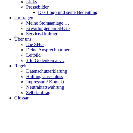
Links
Pressebilder
Das Logo und seine Bedeutung
Umfragen
Meine Stomaanlage …
Erwartungen an SHG´s
Service-Umfrage
Über uns
Die SHG
Deine Ansprechpartner
Leitbild
† In Gedenken an…
Regeln
Datenschutzerklärung
Haftungsausschluss
Impressum/ Kontakt
Neutralitätswahrung
Selbstauftrag
Glossar