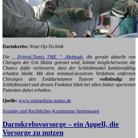
Darmkrebs:
Neue Op-Technik
Die
„ Hybrid-Tamis TME “ -Methode
, die gerade aktuelle von
Chirugen der Uni Mainz getestet wird, könnte möglicherweise die
Chance dafür verbessern, dass der Schließmuskel funktionsfähig
erhalten bleibt. Mit dem minimal-invasiven Verfahren entfernen
Chirurgen den Enddarmtumor Tumore
vollständig:
der
Schließmuskel und dessen Funktion blieb bei allen bisher operierten
Patienten dabei erhalten.
Quelle:
www.unimedizin-mainz.de
Soziales und Rechtliches
Kommentar hinterlassen
Darmkrebsvorsorge – ein Appell, die
Vorsorge zu nutzen