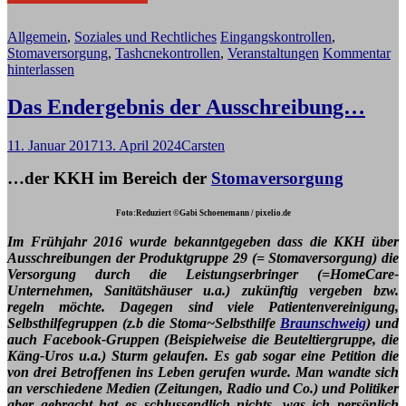
Allgemein
,
Soziales und Rechtliches
Eingangskontrollen
,
Stomaversorgung
,
Tashcnekontrollen
,
Veranstaltungen
Kommentar
hinterlassen
Das Endergebnis der Ausschreibung…
11. Januar 2017
13. April 2024
Carsten
…der KKH im Bereich der
Stomaversorgung
Foto:Reduziert ©Gabi Schoenemann / pixelio.de
Im Frühjahr 2016 wurde bekanntgegeben dass die KKH über
Ausschreibungen der Produktgruppe 29 (= Stomaversorgung)
die
Versorgung durch die Leistungserbringer (=HomeCare-
Unternehmen, Sanitätshäuser u.a.)
zukünftig vergeben bzw.
regeln möchte. Dagegen sind viele Patientenvereinigung,
Selbsthilfegruppen (z.b die Stoma~Selbsthilfe
Braunschweig
) und
auch Facebook-Gruppen (Beispielweise die Beuteltiergruppe, die
Käng-Uros u.a.) Sturm gelaufen. Es gab sogar eine Petition die
von drei Betroffenen ins Leben gerufen wurde. Man wandte sich
an verschiedene Medien (Zeitungen, Radio und Co.) und Politiker
aber gebracht hat es schlussendlich nichts, was ich persönlich