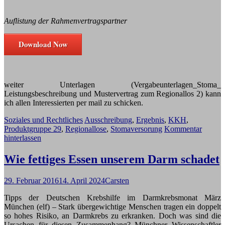
Auflistung der Rahmenvertragspartner
Download Now
weiter Unterlagen (Vergabeunterlagen_Stoma_
Leistungsbeschreibung und Mustervertrag zum Regionallos 2) kann
ich allen Interessierten per mail zu schicken.
Soziales und Rechtliches
Ausschreibung
,
Ergebnis
,
KKH
,
Produktgruppe 29
,
Regionallose
,
Stomaversorung
Kommentar
hinterlassen
Wie fettiges Essen unserem Darm schadet
29. Februar 2016
14. April 2024
Carsten
Tipps der Deutschen Krebshilfe im Darmkrebsmonat März
München (elf) – Stark übergewichtige Menschen tragen ein doppelt
so hohes Risiko, an Darmkrebs zu erkranken. Doch was sind die
Ursachen für diesen Zusammenhang? Münchner Wissenschaftler