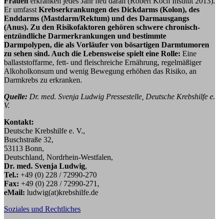
Frauen
erkranken jedes Jahr neu daran (Robert Koch Institut 2013).
Er umfasst
Krebserkrankungen des Dickdarms (Kolon), des
Enddarms (Mastdarm/Rektum) und des Darmausgangs
(Anus).
Zu den Risikofaktoren gehören schwere chronisch-
entzündliche Darmerkrankungen und bestimmte
Darmpolypen, die als Vorläufer von bösartigen Darmtumoren
zu sehen sind. Auch die Lebensweise spielt eine Rolle:
Eine
ballaststoffarme, fett- und fleischreiche Ernährung, regelmäßiger
Alkoholkonsum und wenig Bewegung erhöhen das Risiko, an
Darmkrebs zu erkranken.
Quelle:
Dr. med. Svenja Ludwig Pressestelle, Deutsche Krebshilfe e.
V.
Kontakt:
Deutsche Krebshilfe e. V.,
Buschstraße 32,
53113 Bonn,
Deutschland, Nordrhein-Westfalen,
Dr. med. Svenja Ludwig
,
Tel.:
+49 (0) 228 / 72990-270
Fax:
+49 (0) 228 / 72990-271,
eMail:
ludwig(at)krebshilfe.de
Soziales und Rechtliches