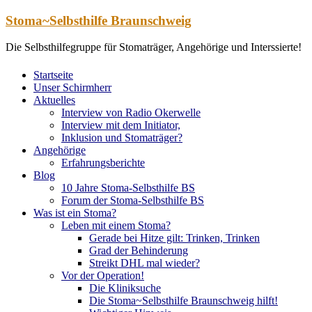
Zum
Stoma~Selbsthilfe Braunschweig
Inhalt
springen
Die Selbsthilfegruppe für Stomaträger, Angehörige und Interssierte!
Startseite
Unser Schirmherr
Aktuelles
Interview von Radio Okerwelle
Interview mit dem Initiator,
Inklusion und Stomaträger?
Angehörige
Erfahrungsberichte
Blog
10 Jahre Stoma-Selbsthilfe BS
Forum der Stoma-Selbsthilfe BS
Was ist ein Stoma?
Leben mit einem Stoma?
Gerade bei Hitze gilt: Trinken, Trinken
Grad der Behinderung
Streikt DHL mal wieder?
Vor der Operation!
Die Kliniksuche
Die Stoma~Selbsthilfe Braunschweig hilft!