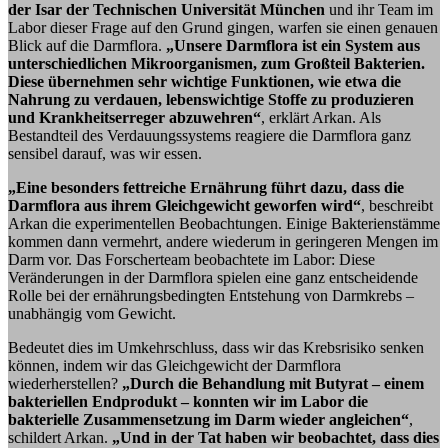
der Isar der Technischen Universität München
und ihr Team im
Labor dieser Frage auf den Grund gingen, warfen sie einen genauen
Blick auf die Darmflora.
„Unsere Darmflora ist ein System aus
unterschiedlichen Mikroorganismen, zum Großteil Bakterien.
Diese übernehmen sehr wichtige Funktionen, wie etwa die
Nahrung zu verdauen, lebenswichtige Stoffe zu produzieren
und Krankheitserreger abzuwehren“
, erklärt Arkan. Als
Bestandteil des Verdauungssystems reagiere die Darmflora ganz
sensibel darauf, was wir essen.
„Eine besonders fettreiche Ernährung führt dazu, dass die
Darmflora aus ihrem Gleichgewicht geworfen wird“
, beschreibt
Arkan die experimentellen Beobachtungen. Einige Bakterienstämme
kommen dann vermehrt, andere wiederum in geringeren Mengen im
Darm vor. Das Forscherteam beobachtete im Labor: Diese
Veränderungen in der Darmflora spielen eine ganz entscheidende
Rolle bei der ernährungsbedingten Entstehung von Darmkrebs –
unabhängig vom Gewicht.
Bedeutet dies im Umkehrschluss, dass wir das Krebsrisiko senken
können, indem wir das Gleichgewicht der Darmflora
wiederherstellen?
„Durch die Behandlung mit Butyrat – einem
bakteriellen Endprodukt – konnten wir im Labor die
bakterielle Zusammensetzung im Darm wieder angleichen“
,
schildert Arkan.
„Und in der Tat haben wir beobachtet, dass dies