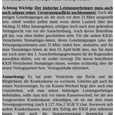
Achtung Wichtig:
Der bisherige Leistungserbringer muss auch
noch solange seiner Versorgungspflicht nachkommen!
Auch alle
jetzigen Genehmigungen als die noch vor dem 31.März ausgestellt
bzw. erteilt werden (selbst dann wenn deren Laufzeit über den
Stichtag 31.März hinausgehen), erfolgen noch nach dem geltendem
Vertragsrecht von vor der Ausschreibung. Auch davon Betroffene
gilt das, was oben drüber geschrieben steht. Für alle andere KKH-
Versicherten Stomaträger-/innen, deren Genehmigungen (also der
Versorgungszeitraum) zum 31.März enden bzw. auslaufen, und für
neue Stomaträger-/innen ab dem 01.April heißt dass, das Sie dann
nur noch unter den 3. Ausschreibungsgewinnern für ihr Regionallos
auswählen dürfen, wer sie weiter versorgt. Die davon betroffenen
KKH-Versicherten Stomaträger-/innen, werden rechtzeitig über die
neuen Vertragspartner bzw. Vertragsinhalte informiert.
Anmerkung:
Es hat jeder Versicherte das Recht und die
Möglichkeit, die Krankenkasse zu wechseln. Gleiches gilt auch für
seinen Nachversorger. So ein Kassen-Wechsel birgt aber auch eine
Unsicherheit, will man seinen bisherigen Leistungserbringer
beibehalten, sollte man sich vor einem Kassenwechsel, bei der neu
Ausgesuchten Krankenkasse erkundigen, ob sie mit dem einen
Versorgungsvertrag (nach § 127 Abs.2 SGB V.) hat. Inwieweit sich
andere Krankenkassen, durch den Erfolg der KKH jetzt infizieren
lassen, jetzt auch die Stomaversorgung demnächst die