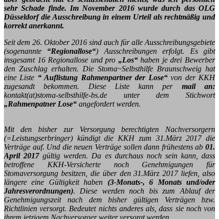
sehr Schade finde. Im November 2016 wurde durch das OLG
Düsseldorf die Ausschreibung in einem Urteil als rechtmäßig und
korrekt anerkannt.
Seit dem 26. Oktober 2016 sind auch für alle Ausschreibungsgebiete
(sogenannte
“Regionallose“
) Ausschreibungen erfolgt. Es gibt
insgesamt 16 Regionallose und pro
„Los“
haben je drei Bewerber
den Zuschlag erhalten. Die Stoma~Selbsthilfe Braunschweig hat
eine Liste
“ Auflistung Rahmenpartner der Lose“
von der KKH
zugesandt bekommen. Diese Liste kann per
mail an:
kontakt(at)stoma-selbsthilfe-bs.de unter dem Stichwort
„Rahmenpatner Lose“
angefordert werden.
Mit den bisher zur Versorgung berechtigten Nachversorgern
(=Leistungserbringer) kündigt die KKH zum 31.März 2017 die
Verträge auf. Und die neuen Verträge sollen dann frühestens ab
01.
April 2017
gültig werden. Da es durchaus noch sein kann, dass
betroffene KKH-Versicherte noch Genehmigungen für
Stomaversorgung besitzen, die über den 31.März 2017 liefen, also
längere eine Gültigkeit haben
(3-Monats-, 6 Monats und/oder
Jahresverordnungen)
. Diese werden noch bis zum Ablauf der
Genehmigungszeit nach dem bisher gültigen Verträgen bzw.
Richtlinien versorgt. Bedeutet nichts anderes als, dass sie noch von
ihrem jetzigem Nachversorger weiter versorgt werden.