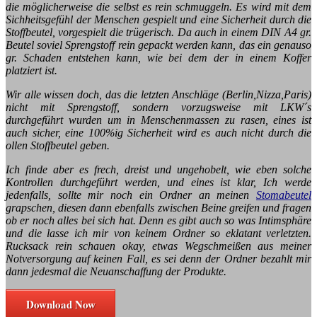
die möglicherweise die selbst es rein schmuggeln. Es wird mit dem
Sichheitsgefühl der Menschen gespielt und eine Sicherheit durch die
Stoffbeutel, vorgespielt die trügerisch. Da auch in einem DIN A4 gr.
Beutel soviel Sprengstoff rein gepackt werden kann, das ein genauso
gr. Schaden entstehen kann, wie bei dem der in einem Koffer
platziert ist.
Wir alle wissen doch, das die letzten Anschläge (Berlin,Nizza,Paris)
nicht mit Sprengstoff, sondern vorzugsweise mit LKW´s
durchgeführt wurden um in Menschenmassen zu rasen, eines ist
auch sicher, eine 100%ig Sicherheit wird es auch nicht durch die
ollen Stoffbeutel geben.
Ich finde aber es frech, dreist und ungehobelt, wie eben solche
Kontrollen durchgeführt werden, und eines ist klar,
Ich werde
jedenfalls, sollte mir noch ein Ordner an meinen
Stomabeutel
grapschen, diesen dann ebenfalls zwischen Beine greifen und fragen
ob er noch alles bei sich hat. Denn es gibt auch so was Intimsphäre
und die lasse ich mir von keinem Ordner so eklatant verletzten.
Rucksack rein schauen okay, etwas Wegschmeißen aus meiner
Notversorgung auf keinen Fall, es sei denn der Ordner bezahlt mir
dann jedesmal die Neuanschaffung der Produkte.
Download Now