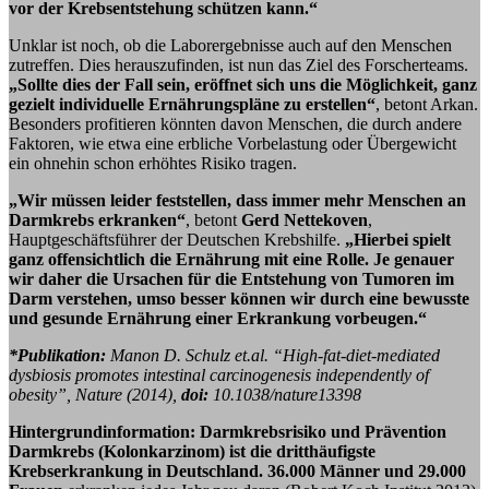
vor der Krebsentstehung schützen kann.“
Unklar ist noch, ob die Laborergebnisse auch auf den Menschen
zutreffen. Dies herauszufinden, ist nun das Ziel des Forscherteams.
„Sollte dies der Fall sein, eröffnet sich uns die Möglichkeit, ganz
gezielt individuelle Ernährungspläne zu erstellen“
, betont Arkan.
Besonders profitieren könnten davon Menschen, die durch andere
Faktoren, wie etwa eine erbliche Vorbelastung oder Übergewicht
ein ohnehin schon erhöhtes Risiko tragen.
„Wir müssen leider feststellen, dass immer mehr Menschen an
Darmkrebs erkranken“
, betont
Gerd Nettekoven
,
Hauptgeschäftsführer der Deutschen Krebshilfe.
„Hierbei spielt
ganz offensichtlich die Ernährung mit eine Rolle. Je genauer
wir daher die Ursachen für die Entstehung von Tumoren im
Darm verstehen, umso besser können wir durch eine bewusste
und gesunde Ernährung einer Erkrankung vorbeugen.“
*Publikation:
Manon D. Schulz et.al. “High-fat-diet-mediated
dysbiosis promotes intestinal carcinogenesis independently of
obesity”, Nature (2014),
doi:
10.1038/nature13398
Hintergrundinformation: Darmkrebsrisiko und Prävention
Darmkrebs (Kolonkarzinom) ist die dritthäufigste
Krebserkrankung in Deutschland. 36.000 Männer und 29.000