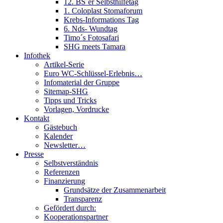
12. BS´er Selbsthilfetag
1. Coloplast Stomaforum
Krebs-Informations Tag
6. Nds- Wundtag
Timo´s Fotosafari
SHG meets Tamara
Infothek
Artikel-Serie
Euro WC-Schlüssel-Erlebnis…
Infomaterial der Gruppe
Sitemap-SHG
Tipps und Tricks
Vorlagen, Vordrucke
Kontakt
Gästebuch
Kalender
Newsletter…
Presse
Selbstverständnis
Referenzen
Finanzierung
Grundsätze der Zusammenarbeit
Transparenz
Gefördert durch:
Kooperationspartner