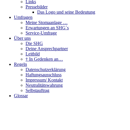
Links
Pressebilder
Das Logo und seine Bedeutung
Umfragen
Meine Stomaanlage …
Erwartungen an SHG´s
Service-Umfrage
Über uns
Die SHG
Deine Ansprechpartner
Leitbild
† In Gedenken an…
Regeln
Datenschutzerklärung
Haftungsausschluss
Impressum/ Kontakt
Neutralitätswahrung
Selbstauftrag
Glossar