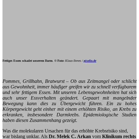
Fettiges Essen schadet unserem Darm
.
© Foto:
Klaus-Steves
/
pixelio.de
Pommes, Grillhahn, Bratwurst – Ob aus Zeitmangel oder schlicht
aus Gewohnheit, immer häufiger greifen wir zu schnell verfügbarem
und sehr fettigem Essen. Mit unseren Lebensgewohnheiten hat sich
auch unser Essverhalten geändert. Gepaart mit mangelnder
Bewegung kann dies zu Übergewicht führen. Ein zu hohes
Körpergewicht geht einher mit einem erhöhten Risiko, an Krebs zu
erkranken, insbesondere Darmkrebs. Epidemiologische Studien
haben diesen Zusammenhang gezeigt.
Was die molekularen Ursachen für das erhöhte Krebsrisiko sind,
war bislang unklar. Als
Dr. Melek C. Arkan
vom
Klinikum rechts