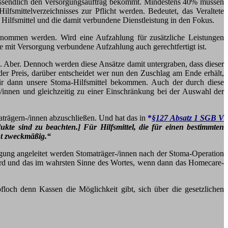
chlussendlich den Versorgungsauftrag bekommt. Mindestens 40% müssen
ilfsmittelverzeichnisses zur Pflicht werden. Bedeutet, das Veraltete
r Hilfsmittel und die damit verbundene Dienstleistung in den Fokus.
ernommen werden. Wird eine Aufzahlung für zusätzliche Leistungen
 mit Versorgung verbundene Aufzahlung auch gerechtfertigt ist.
n. Aber. Dennoch werden diese Ansätze damit untergraben, dass dieser
der Preis, darüber entscheidet wer nun den Zuschlag am Ende erhält,
ir dann unsere Stoma-Hilfsmittel bekommen. Auch der durch diese
/innen und gleichzeitig zu einer Einschränkung bei der Auswahl der
aträgern-/innen abzuschließen. Und hat das in
*
§127 Absatz 1 SGB V
ukte sind zu beachten.]
Für Hilfsmittel, die für einen bestimmten
ht zweckmäßig.“
orgung angeleitet werden Stomaträger-/innen nach der Stoma-Operation
ird und das im wahrsten Sinne des Wortes, wenn dann das Homecare-
loch denn Kassen die Möglichkeit gibt, sich über die gesetzlichen