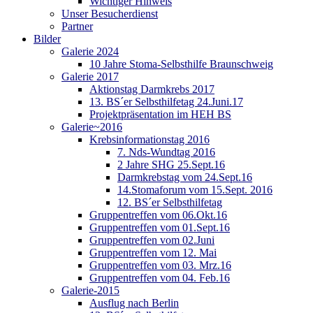
Wichtiger Hinweis
Unser Besucherdienst
Partner
Bilder
Galerie 2024
10 Jahre Stoma-Selbsthilfe Braunschweig
Galerie 2017
Aktionstag Darmkrebs 2017
13. BS´er Selbsthilfetag 24.Juni.17
Projektpräsentation im HEH BS
Galerie~2016
Krebsinformationstag 2016
7. Nds-Wundtag 2016
2 Jahre SHG 25.Sept.16
Darmkrebstag vom 24.Sept.16
14.Stomaforum vom 15.Sept. 2016
12. BS´er Selbsthilfetag
Gruppentreffen vom 06.Okt.16
Gruppentreffen vom 01.Sept.16
Gruppentreffen vom 02.Juni
Gruppentreffen vom 12. Mai
Gruppentreffen vom 03. Mrz.16
Gruppentreffen vom 04. Feb.16
Galerie-2015
Ausflug nach Berlin