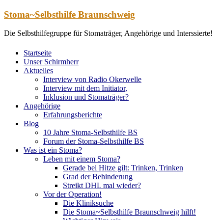
Zum
Stoma~Selbsthilfe Braunschweig
Inhalt
springen
Die Selbsthilfegruppe für Stomaträger, Angehörige und Interssierte!
Startseite
Unser Schirmherr
Aktuelles
Interview von Radio Okerwelle
Interview mit dem Initiator,
Inklusion und Stomaträger?
Angehörige
Erfahrungsberichte
Blog
10 Jahre Stoma-Selbsthilfe BS
Forum der Stoma-Selbsthilfe BS
Was ist ein Stoma?
Leben mit einem Stoma?
Gerade bei Hitze gilt: Trinken, Trinken
Grad der Behinderung
Streikt DHL mal wieder?
Vor der Operation!
Die Kliniksuche
Die Stoma~Selbsthilfe Braunschweig hilft!