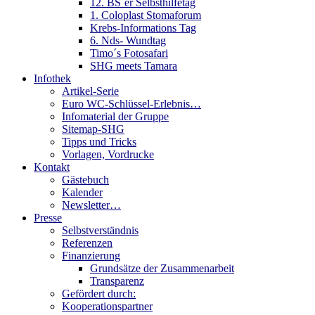
12. BS´er Selbsthilfetag
1. Coloplast Stomaforum
Krebs-Informations Tag
6. Nds- Wundtag
Timo´s Fotosafari
SHG meets Tamara
Infothek
Artikel-Serie
Euro WC-Schlüssel-Erlebnis…
Infomaterial der Gruppe
Sitemap-SHG
Tipps und Tricks
Vorlagen, Vordrucke
Kontakt
Gästebuch
Kalender
Newsletter…
Presse
Selbstverständnis
Referenzen
Finanzierung
Grundsätze der Zusammenarbeit
Transparenz
Gefördert durch:
Kooperationspartner