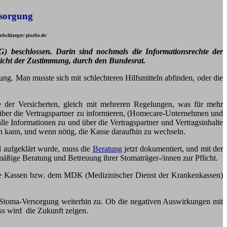
rsorgung
schlaeger/ pixelio.de/
G) beschlossen.
Darin sind nochmals die Informationsrechte der
icht der Zustimmung, durch den Bundesrat.
g. Man musste sich mit schlechteren Hilfsmitteln abfinden, oder die
 der Versicherten, gleich mit mehreren Regelungen, was für mehr
 über die Vertragspartner zu informieren, (Homecare-Unternehmen und
alle Informationen zu und über die Vertragspartner und Vertragsinhalte
en kann, und wenn nötig, die Kasse daraufhin zu wechseln.
d aufgeklärt wurde, muss die
Beratung
jetzt dokumentiert, und mit der
äßige Beratung und Betreuung ihrer Stomaträger-/innen zur Pflicht.
 die Kassen bzw. dem MDK (Medizinischer Dienst der Krankenkassen)
er Stoma-Versorgung weiterhin zu. Ob die negativen Auswirkungen mit
ss wird die Zukunft zeigen.