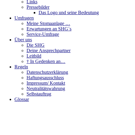
Links
Pressebilder
Das Logo und seine Bedeutung
Umfragen
Meine Stomaanlage …
Erwartungen an SHG´s
Service-Umfrage
Über uns
Die SHG
Deine Ansprechpartner
Leitbild
† In Gedenken an…
Regeln
Datenschutzerklärung
Haftungsausschluss
Impressum/ Kontakt
Neutralitätswahrung
Selbstauftrag
Glossar