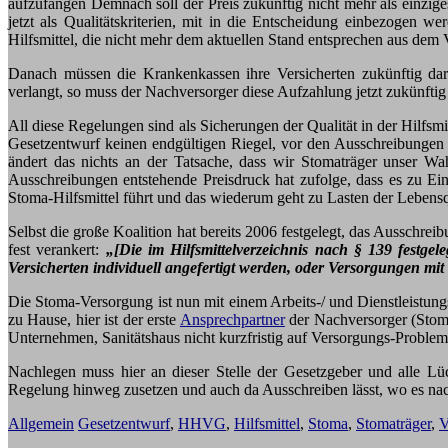
aufzufangen Demnach soll der Preis zukünftig nicht mehr als einzig
jetzt als Qualitätskriterien, mit in die Entscheidung einbezogen we
Hilfsmittel, die nicht mehr dem aktuellen Stand entsprechen aus dem V
Danach müssen die Krankenkassen ihre Versicherten zukünftig dar
verlangt, so muss der Nachversorger diese Aufzahlung jetzt zukünft
All diese Regelungen sind als Sicherungen der Qualität in der Hilfs
Gesetzentwurf keinen endgültigen Riegel, vor den Ausschreibungen i
ändert das nichts an der Tatsache, dass wir Stomaträger unser 
Ausschreibungen entstehende Preisdruck hat zufolge, dass es zu Ei
Stoma-Hilfsmittel führt und das wiederum geht zu Lasten der Lebensqu
Selbst die große Koalition hat bereits 2006 festgelegt, das Ausschr
fest
verankert:
„[Die im Hilfsmittelverzeichnis nach § 139 festge
Versicherten individuell angefertigt werden, oder Versorgungen mi
Die Stoma-Versorgung ist nun mit einem Arbeits-/ und Dienstleistung
zu Hause, hier ist der erste
Ansprechpartner
der Nachversorger (Stoma
Unternehmen, Sanitätshaus nicht kurzfristig auf Versorgungs-Probleme
Nachlegen muss hier an dieser Stelle der Gesetzgeber und alle Lü
Regelung hinweg zusetzen und auch da Ausschreiben lässt, wo es nachw
Allgemein
Gesetzentwurf
,
HHVG
,
Hilfsmittel
,
Stoma
,
Stomaträger
,
V