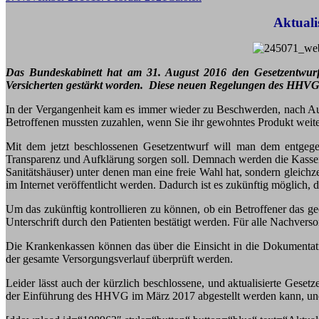
Aktuali
Das Bundeskabinett hat am 31. August 2016 den Gesetzentwurf
Versicherten gestärkt worden.
Diese neuen Regelungen des HHVG s
In der Vergangenheit kam es immer wieder zu Beschwerden, nach Auss
Betroffenen mussten zuzahlen, wenn Sie ihr gewohntes Produkt weit
Mit dem jetzt beschlossenen Gesetzentwurf will man dem entgege
Transparenz und Aufklärung sorgen soll. Demnach werden die Kassen 
Sanitätshäuser) unter denen man eine freie Wahl hat, sondern gleichze
im Internet veröffentlicht werden. Dadurch ist es zukünftig möglich
Um das zukünftig kontrollieren zu können, ob ein Betroffener das g
Unterschrift durch den Patienten bestätigt werden. Für alle Nachver
Die Krankenkassen können das über die Einsicht in die Dokumentat
der gesamte Versorgungsverlauf überprüft werden.
Leider lässt auch der kürzlich beschlossene, und aktualisierte Ges
der Einführung des HHVG im März 2017 abgestellt werden kann, und gl