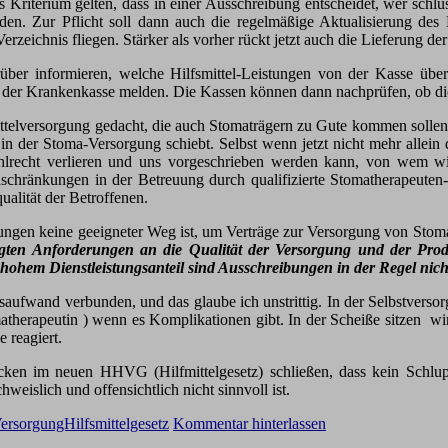
es Kriterium gelten, dass in einer Ausschreibung entscheidet, wer s
rden. Zur Pflicht soll dann auch die regelmäßige Aktualisierung des H
erzeichnis fliegen. Stärker als vorher rückt jetzt auch die Lieferung de
über informieren, welche Hilfsmittel-Leistungen von der Kasse üb
ig der Krankenkasse melden. Die Kassen können dann nachprüfen, ob die
mittelversorgung gedacht, die auch Stomaträgern zu Gute kommen solle
n der Stoma-Versorgung schiebt. Selbst wenn jetzt nicht mehr allein 
Wahlrecht verlieren und uns vorgeschrieben werden kann, von wem w
nschränkungen in der Betreuung durch qualifizierte Stomatherapeuten-
alität der Betroffenen.
eibungen keine geeigneter Weg ist, um Verträge zur Versorgung von Stom
legten Anforderungen an die Qualität der Versorgung und der Prod
t hohem Dienstleistungsanteil sind Ausschreibungen in der Regel nic
saufwand verbunden, und das glaube ich unstrittig. In der Selbstvers
therapeutin ) wenn es Komplikationen gibt. In der Scheiße sitzen w
 reagiert.
cken im neuen HHVG (Hilfmittelgesetz) schließen, dass kein Schlupf
eislich und offensichtlich nicht sinnvoll ist.
ersorgungHilfsmittelgesetz
Kommentar hinterlassen