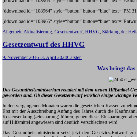
[ddownload id=“108963″ style=“button“ button=“blue“ text=“Aktualis
[ddownload id=“108964″ style=“button“ button=“blue“ text=“PM 31
[ddownload id=“108965″ style=“button“ button=“blue“ text=“Entwurf
Allgemein
Aktualisierung
,
Gesetzentwurf
,
HHVG
,
Stärkung der Heil
Gesetzentwurf des HHVG
9. November 2016
13. April 2024
Carsten
Was bringt das 
Das Gesundheitsministerium reagiert mit dem neuen Hilfsmittel-Ge
geworden sind. Ob dieser Gesetzentwurf wirklich einige wichtige Ve
In den vergangenen Monaten waren die gesetzlichen Kassen zunehmend
Erst mit der Ausschreibung Anfang des Jahres durch die Kaufmän
Kostensenkung (-einsparung) führen, gehen diese Einsparungen aber h
auf Hilfsmittel angewiesen sind deutlich verschlechtert wird.
Das Gesundheitsministerium setzt jetzt den Gesetztes-Entwurf 