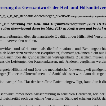
sierung des Gesetzentwurfs der Heil- und Hilfsmittelve
Paragraphenmännlein|© Stephanie Hof
 „zur Stärkung der Heil- und Hilfsmittelversorgung“ (kurz HHV
ollen überwiegend dann im März 2017 in Kraft treten und bedarf n
chreibungen, über die mangelnde Qualität in der Hilfsmittel-Versorgun
erhin verwenden wollten.
nwirken und stärkt nochmals die Informations- und Beratungsrechte
ab März dazu verdonnert (verpflichtet) Stomaträger-/innen nicht nur
itig auch über die grundsätzlichen Vertragsinhalte. Zusätzlich müssen 
, dass die Leistungen der Krankenkassen, mit Anderen verglichen werd
eeignete Hilfsmittel und über die medizinische Notwendigkeit genügen
sorger (Homecare-Unternehmen und Sanitätshäuser) wird dann die regelm
ion nachprüfen. Hat der betroffene Patient eingewilligt, kann durch
etzesentwurf immer noch Ausschreibung in sensiblen Bereichen, wie d
eichzeitig auch der jetzige Versorgungs-Standard erhalten bleibt, da