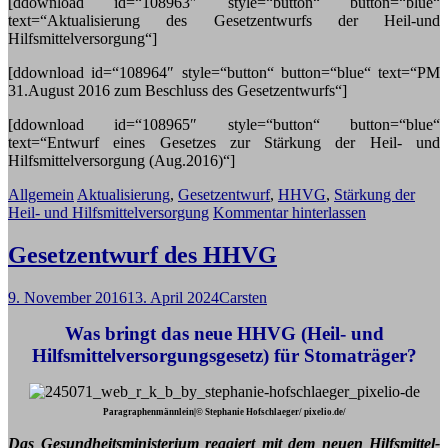
[ddownload id=“108963″ style=“button“ button=“blue“
text=“Aktualisierung des Gesetzentwurfs der Heil-und
Hilfsmittelversorgung“]
[ddownload id=“108964″ style=“button“ button=“blue“ text=“PM
31.August 2016 zum Beschluss des Gesetzentwurfs“]
[ddownload id=“108965″ style=“button“ button=“blue“
text=“Entwurf eines Gesetzes zur Stärkung der Heil- und
Hilfsmittelversorgung (Aug.2016)“]
Allgemein
Aktualisierung
,
Gesetzentwurf
,
HHVG
,
Stärkung der
Heil- und Hilfsmittelversorgung
Kommentar hinterlassen
Gesetzentwurf des HHVG
9. November 2016
13. April 2024
Carsten
Was bringt das neue HHVG (Heil- und
Hilfsmittelversorgungsgesetz) für Stomaträger?
Paragraphenmännlein|© Stephanie Hofschlaeger/ pixelio.de/
Das Gesundheitsministerium reagiert mit dem neuen Hilfsmittel-