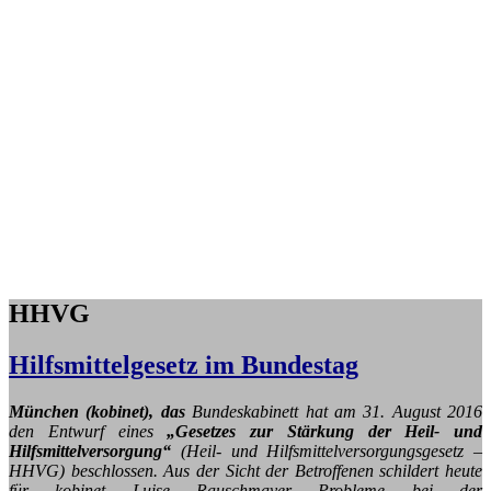
HHVG
Hilfsmittelgesetz im Bundestag
München (kobinet), das
Bundeskabinett hat am 31. August 2016
den Entwurf eines
„Gesetzes zur Stärkung der Heil- und
Hilfsmittelversorgung“
(Heil- und Hilfsmittelversorgungsgesetz –
HHVG) beschlossen. Aus der Sicht der Betroffenen schildert heute
für kobinet Luise Rauschmayer Probleme bei der