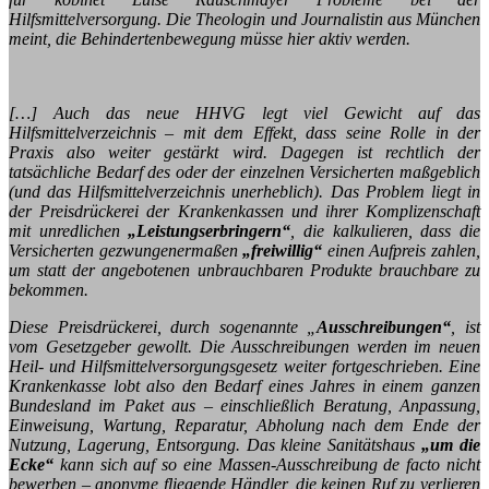
Hilfsmittelversorgung. Die Theologin und Journalistin aus München
meint, die Behindertenbewegung müsse hier aktiv werden.
[…] Auch das neue HHVG legt viel Gewicht auf das
Hilfsmittelverzeichnis – mit dem Effekt, dass seine Rolle in der
Praxis also weiter gestärkt wird. Dagegen ist rechtlich der
tatsächliche Bedarf des oder der einzelnen Versicherten maßgeblich
(und das Hilfsmittelverzeichnis unerheblich). Das Problem liegt in
der Preisdrückerei der Krankenkassen und ihrer Komplizenschaft
mit unredlichen
„Leistungserbringern“
, die kalkulieren, dass die
Versicherten gezwungenermaßen
„freiwillig“
einen Aufpreis zahlen,
um statt der angebotenen unbrauchbaren Produkte brauchbare zu
bekommen.
Diese Preisdrückerei, durch sogenannte „
Ausschreibungen“
, ist
vom Gesetzgeber gewollt. Die Ausschreibungen werden im neuen
Heil- und Hilfsmittelversorgungsgesetz weiter fortgeschrieben. Eine
Krankenkasse lobt also den Bedarf eines Jahres in einem ganzen
Bundesland im Paket aus – einschließlich Beratung, Anpassung,
Einweisung, Wartung, Reparatur, Abholung nach dem Ende der
Nutzung, Lagerung, Entsorgung. Das kleine Sanitätshaus
„um die
Ecke“
kann sich auf so eine Massen-Ausschreibung de facto nicht
bewerben – anonyme fliegende Händler, die keinen Ruf zu verlieren