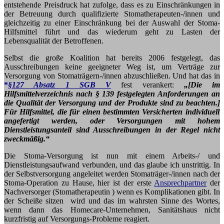
entstehende Preisdruck hat zufolge, dass es zu Einschränkungen in
der Betreuung durch qualifizierte Stomatherapeuten-/innen und
gleichzeitig zu einer Einschränkung bei der Auswahl der Stoma-
Hilfsmittel führt und das wiederum geht zu Lasten der
Lebensqualität der Betroffenen.
Selbst die große Koalition hat bereits 2006 festgelegt, das
Ausschreibungen keine geeigneter Weg ist, um Verträge zur
Versorgung von Stomaträgern-/innen abzuschließen. Und hat das in
*
§127 Absatz 1 SGB V
fest
verankert:
„[Die im
Hilfsmittelverzeichnis nach § 139 festgelegten Anforderungen an
die Qualität der Versorgung und der Produkte sind zu beachten.]
Für Hilfsmittel, die für einen bestimmten Versicherten individuell
angefertigt werden, oder Versorgungen mit hohem
Dienstleistungsanteil sind Ausschreibungen in der Regel nicht
zweckmäßig.“
Die Stoma-Versorgung ist nun mit einem Arbeits-/ und
Dienstleistungsaufwand verbunden, und das glaube ich unstrittig. In
der Selbstversorgung angeleitet werden Stomaträger-/innen nach der
Stoma-Operation zu Hause, hier ist der erste
Ansprechpartner
der
Nachversorger (Stomatherapeutin ) wenn es Komplikationen gibt. In
der Scheiße sitzen wird und das im wahrsten Sinne des Wortes,
wenn dann das Homecare-Unternehmen, Sanitätshaus nicht
kurzfristig auf Versorgungs-Probleme reagiert.