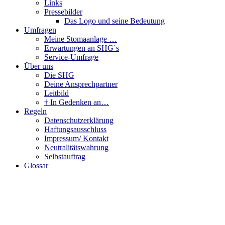
Links
Pressebilder
Das Logo und seine Bedeutung
Umfragen
Meine Stomaanlage …
Erwartungen an SHG´s
Service-Umfrage
Über uns
Die SHG
Deine Ansprechpartner
Leitbild
† In Gedenken an…
Regeln
Datenschutzerklärung
Haftungsausschluss
Impressum/ Kontakt
Neutralitätswahrung
Selbstauftrag
Glossar