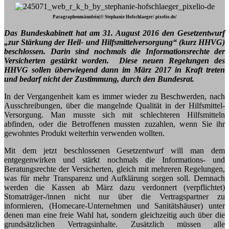
Paragraphenmännlein|© Stephanie Hofschlaeger/ pixelio.de/
Das Bundeskabinett hat am 31. August 2016 den Gesetzentwurf
„zur Stärkung der Heil- und Hilfsmittelversorgung“ (kurz HHVG)
beschlossen.
Darin sind nochmals die Informationsrechte der
Versicherten gestärkt worden.
Diese neuen Regelungen des
HHVG sollen überwiegend dann im März 2017 in Kraft treten
und bedarf nicht der Zustimmung, durch den Bundesrat.
In der Vergangenheit kam es immer wieder zu Beschwerden, nach
Ausschreibungen, über die mangelnde Qualität in der Hilfsmittel-
Versorgung. Man musste sich mit schlechteren Hilfsmitteln
abfinden, oder die Betroffenen mussten zuzahlen, wenn Sie ihr
gewohntes Produkt weiterhin verwenden wollten.
Mit dem jetzt beschlossenen Gesetzentwurf will man dem
entgegenwirken und stärkt nochmals die Informations- und
Beratungsrechte der Versicherten, gleich mit mehreren Regelungen,
was für mehr Transparenz und Aufklärung sorgen soll. Demnach
werden die Kassen ab März dazu verdonnert (verpflichtet)
Stomaträger-/innen nicht nur über die Vertragspartner zu
informieren, (Homecare-Unternehmen und Sanitätshäuser) unter
denen man eine freie Wahl hat, sondern gleichzeitig auch über die
grundsätzlichen Vertragsinhalte. Zusätzlich müssen alle