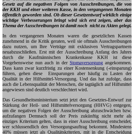
Gesetz auf die negativen Folgen von Ausschreibungen, die von
der KKH und einer weiteren Kasse, in den vergangenen Monaten
öffentlich geworden sind. Ob dieser Gesetzentwurf wirklich einige
wichtige Verbesserungen bringt wird sich erst zeigen, aber das
Thema der Ausschreibungen ist damit noch nicht zu Akten gelegt.
In den vergangenen Monaten waren die gesetzlichen Kassen
zunehmend in die Kritik geraten, weil sie oftmals Ausschreibungen
dazu nutzen, um Ihre Verträge mit exklusiven Vertragspartnern
neuabzuschließen. Erst mit der Ausschreibung Anfang des Jahres
durch die Kaufmännischen Krankenkasse KKH ist diese
Vorgehensweise nun auch in der
Stomaversorgung
angekommen.
Dass kann zwar kurzfristig zu einer Kostensenkung (-einsparung)
führen, gehen diese Einsparungen aber häufig zu Lasten der
Qualität in der Hilfsmittel-Versorgung. Und das hat zufolge, dass
auch die Lebensqualität der Menschen, die tagtäglich auf Hilfsmittel
angewiesen sind deutlich verschlechtert wird.
Das Gesundheitsministerium setzt jetzt den Gesetztes-Entwurf zur
Stärkung der Heil- und Hilfsmittelversorgung (HHVG) entgegen,
um die negativen Folgen der Ausschreibung abzuschwächen bzw.
aufzufangen Demnach soll der Preis zukünftig nicht mehr als
einziges Kriterium gelten, dass in einer Ausschreibung entscheidet,
wer schlussendlich den Versorgungsauftrag bekommt. Mindestens
40% müssen jetzt als Qualitätskriterien, mit in die Entscheidung