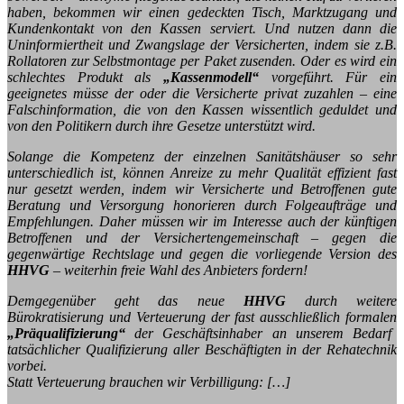
haben, bekommen wir einen gedeckten Tisch, Marktzugang und
Kundenkontakt von den Kassen serviert. Und nutzen dann die
Uninformiertheit und Zwangslage der Versicherten, indem sie z.B.
Rollatoren zur Selbstmontage per Paket zusenden. Oder es wird ein
schlechtes Produkt als
„Kassenmodell“
vorgeführt. Für ein
geeignetes müsse der oder die Versicherte privat zuzahlen – eine
Falschinformation, die von den Kassen wissentlich geduldet und
von den Politikern durch ihre Gesetze unterstützt wird.
Solange die Kompetenz der einzelnen Sanitätshäuser so sehr
unterschiedlich ist, können Anreize zu mehr Qualität effizient fast
nur gesetzt werden, indem wir Versicherte und Betroffenen gute
Beratung und Versorgung honorieren durch Folgeaufträge und
Empfehlungen. Daher müssen wir im Interesse auch der künftigen
Betroffenen und der Versichertengemeinschaft – gegen die
gegenwärtige Rechtslage und gegen die vorliegende Version des
HHVG
– weiterhin freie Wahl des Anbieters fordern!
Demgegenüber geht das neue
HHVG
durch weitere
Bürokratisierung und Verteuerung der fast ausschließlich formalen
„Präqualifizierung“
der Geschäftsinhaber an unserem Bedarf
tatsächlicher Qualifizierung aller Beschäftigten in der Rehatechnik
vorbei.
Statt Verteuerung brauchen wir Verbilligung: […]