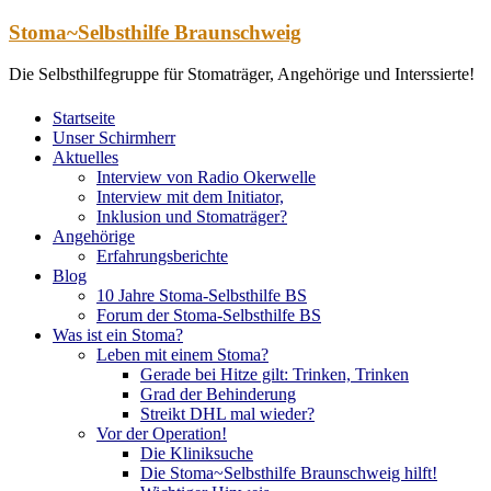
Zum
Stoma~Selbsthilfe Braunschweig
Inhalt
springen
Die Selbsthilfegruppe für Stomaträger, Angehörige und Interssierte!
Startseite
Unser Schirmherr
Aktuelles
Interview von Radio Okerwelle
Interview mit dem Initiator,
Inklusion und Stomaträger?
Angehörige
Erfahrungsberichte
Blog
10 Jahre Stoma-Selbsthilfe BS
Forum der Stoma-Selbsthilfe BS
Was ist ein Stoma?
Leben mit einem Stoma?
Gerade bei Hitze gilt: Trinken, Trinken
Grad der Behinderung
Streikt DHL mal wieder?
Vor der Operation!
Die Kliniksuche
Die Stoma~Selbsthilfe Braunschweig hilft!