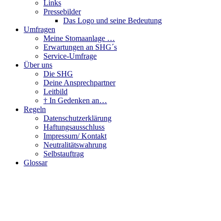
Links
Pressebilder
Das Logo und seine Bedeutung
Umfragen
Meine Stomaanlage …
Erwartungen an SHG´s
Service-Umfrage
Über uns
Die SHG
Deine Ansprechpartner
Leitbild
† In Gedenken an…
Regeln
Datenschutzerklärung
Haftungsausschluss
Impressum/ Kontakt
Neutralitätswahrung
Selbstauftrag
Glossar