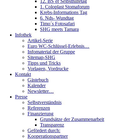
12. BS´er Selbsthilfetag
1. Coloplast Stomaforum
Krebs-Informations Tag
6. Nds- Wundtag
Timo´s Fotosafari
SHG meets Tamara
Infothek
Artikel-Serie
Euro WC-Schlüssel-Erlebnis…
Infomaterial der Gruppe
Sitemap-SHG
Tipps und Tricks
Vorlagen, Vordrucke
Kontakt
Gästebuch
Kalender
Newsletter…
Presse
Selbstverständnis
Referenzen
Finanzierung
Grundsätze der Zusammenarbeit
Transparenz
Gefördert durch:
Kooperationspartner