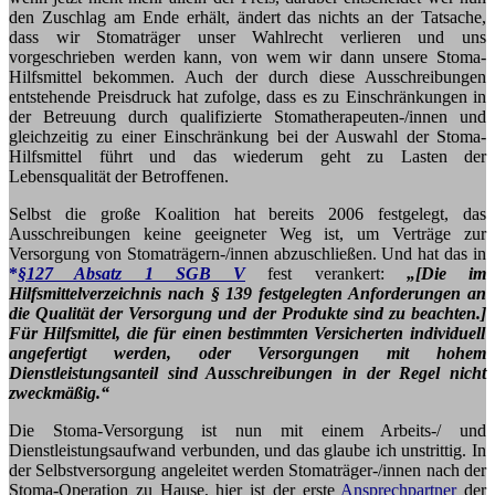
den Zuschlag am Ende erhält, ändert das nichts an der Tatsache,
dass wir Stomaträger unser Wahlrecht verlieren und uns
vorgeschrieben werden kann, von wem wir dann unsere Stoma-
Hilfsmittel bekommen. Auch der durch diese Ausschreibungen
entstehende Preisdruck hat zufolge, dass es zu Einschränkungen in
der Betreuung durch qualifizierte Stomatherapeuten-/innen und
gleichzeitig zu einer Einschränkung bei der Auswahl der Stoma-
Hilfsmittel führt und das wiederum geht zu Lasten der
Lebensqualität der Betroffenen.
Selbst die große Koalition hat bereits 2006 festgelegt, das
Ausschreibungen keine geeigneter Weg ist, um Verträge zur
Versorgung von Stomaträgern-/innen abzuschließen. Und hat das in
*
§127 Absatz 1 SGB V
fest
verankert:
„[Die im
Hilfsmittelverzeichnis nach § 139 festgelegten Anforderungen an
die Qualität der Versorgung und der Produkte sind zu beachten.]
Für Hilfsmittel, die für einen bestimmten Versicherten individuell
angefertigt werden, oder Versorgungen mit hohem
Dienstleistungsanteil sind Ausschreibungen in der Regel nicht
zweckmäßig.“
Die Stoma-Versorgung ist nun mit einem Arbeits-/ und
Dienstleistungsaufwand verbunden, und das glaube ich unstrittig. In
der Selbstversorgung angeleitet werden Stomaträger-/innen nach der
Stoma-Operation zu Hause, hier ist der erste
Ansprechpartner
der