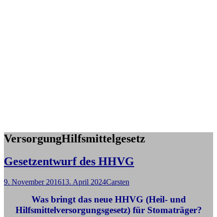
VersorgungHilfsmittelgesetz
Gesetzentwurf des HHVG
9. November 2016
13. April 2024
Carsten
Was bringt das neue HHVG (Heil- und
Hilfsmittelversorgungsgesetz) für Stomaträger?