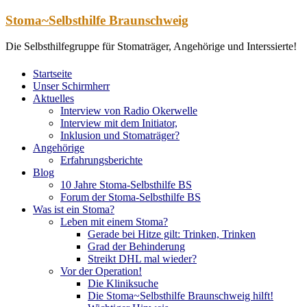
Zum
Stoma~Selbsthilfe Braunschweig
Inhalt
springen
Die Selbsthilfegruppe für Stomaträger, Angehörige und Interssierte!
Startseite
Unser Schirmherr
Aktuelles
Interview von Radio Okerwelle
Interview mit dem Initiator,
Inklusion und Stomaträger?
Angehörige
Erfahrungsberichte
Blog
10 Jahre Stoma-Selbsthilfe BS
Forum der Stoma-Selbsthilfe BS
Was ist ein Stoma?
Leben mit einem Stoma?
Gerade bei Hitze gilt: Trinken, Trinken
Grad der Behinderung
Streikt DHL mal wieder?
Vor der Operation!
Die Kliniksuche
Die Stoma~Selbsthilfe Braunschweig hilft!