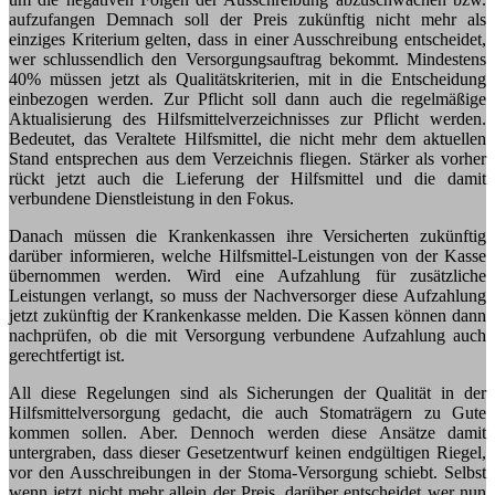
aufzufangen Demnach soll der Preis zukünftig nicht mehr als
einziges Kriterium gelten, dass in einer Ausschreibung entscheidet,
wer schlussendlich den Versorgungsauftrag bekommt. Mindestens
40% müssen jetzt als Qualitätskriterien, mit in die Entscheidung
einbezogen werden. Zur Pflicht soll dann auch die regelmäßige
Aktualisierung des Hilfsmittelverzeichnisses zur Pflicht werden.
Bedeutet, das Veraltete Hilfsmittel, die nicht mehr dem aktuellen
Stand entsprechen aus dem Verzeichnis fliegen. Stärker als vorher
rückt jetzt auch die Lieferung der Hilfsmittel und die damit
verbundene Dienstleistung in den Fokus.
Danach müssen die Krankenkassen ihre Versicherten zukünftig
darüber informieren, welche Hilfsmittel-Leistungen von der Kasse
übernommen werden. Wird eine Aufzahlung für zusätzliche
Leistungen verlangt, so muss der Nachversorger diese Aufzahlung
jetzt zukünftig der Krankenkasse melden. Die Kassen können dann
nachprüfen, ob die mit Versorgung verbundene Aufzahlung auch
gerechtfertigt ist.
All diese Regelungen sind als Sicherungen der Qualität in der
Hilfsmittelversorgung gedacht, die auch Stomaträgern zu Gute
kommen sollen. Aber. Dennoch werden diese Ansätze damit
untergraben, dass dieser Gesetzentwurf keinen endgültigen Riegel,
vor den Ausschreibungen in der Stoma-Versorgung schiebt. Selbst
wenn jetzt nicht mehr allein der Preis, darüber entscheidet wer nun