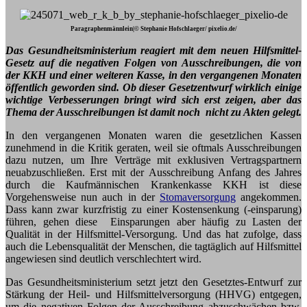
Paragraphenmännlein|© Stephanie Hofschlaeger/ pixelio.de/
Das Gesundheitsministerium reagiert mit dem neuen Hilfsmittel-
Gesetz auf die negativen Folgen von Ausschreibungen, die von
der KKH und einer weiteren Kasse, in den vergangenen Monaten
öffentlich geworden sind. Ob dieser Gesetzentwurf wirklich einige
wichtige Verbesserungen bringt wird sich erst zeigen, aber das
Thema der Ausschreibungen ist damit noch nicht zu Akten gelegt.
In den vergangenen Monaten waren die gesetzlichen Kassen
zunehmend in die Kritik geraten, weil sie oftmals Ausschreibungen
dazu nutzen, um Ihre Verträge mit exklusiven Vertragspartnern
neuabzuschließen. Erst mit der Ausschreibung Anfang des Jahres
durch die Kaufmännischen Krankenkasse KKH ist diese
Vorgehensweise nun auch in der
Stomaversorgung
angekommen.
Dass kann zwar kurzfristig zu einer Kostensenkung (-einsparung)
führen, gehen diese Einsparungen aber häufig zu Lasten der
Qualität in der Hilfsmittel-Versorgung. Und das hat zufolge, dass
auch die Lebensqualität der Menschen, die tagtäglich auf Hilfsmittel
angewiesen sind deutlich verschlechtert wird.
Das Gesundheitsministerium setzt jetzt den Gesetztes-Entwurf zur
Stärkung der Heil- und Hilfsmittelversorgung (HHVG) entgegen,
um die negativen Folgen der Ausschreibung abzuschwächen bzw.